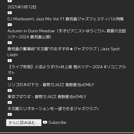
2025年5月12日
DJ Moriboom’s Jazz Mix Vol.11 鹿児島ジャズフェスティバル特集
Autumn in Dunn Meadow（天才ピアニストゆうこりん 真夏の全国
ツアー2024 鹿児島公演）
鹿児島の繁華街”天文館”のおすすめ★ジャズクラブ | Jazz Spot
Lileth
【ライブ告知】小沼ようすけ×井上銘 蛍火ツアー2024 #ソコニアル
オト
リンゴの木の下で - 着物でJAZZ 青野進也×EMILY
東京ブギウギ - 着物でJAZZ 青野進也×EMILY
天文館ミリオネーションを一望できるジャズクラブ♪
Subscribe
さらに読み込む...