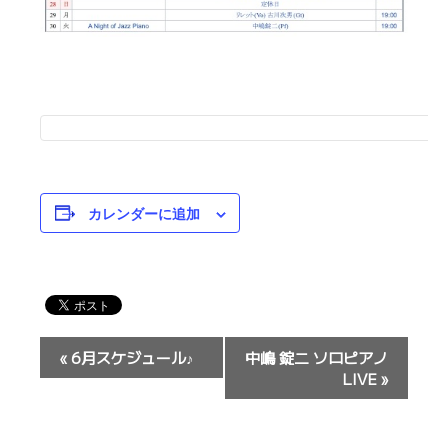
カレンダーに追加
イ
«
6月スケジュール♪
中嶋 錠二 ソロピアノ
ベ
LIVE
»
ン
ト