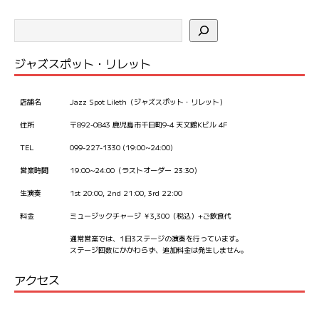
ナ
ビ
ゲ
ー
ジャズスポット・リレット
シ
ョ
店舗名
Jazz Spot Lileth（ジャズスポット・リレット）
ン
住所
〒892-0843 鹿児島市千日町9-4 天文館Kビル 4F
TEL
099-227-1330 (19:00~24:00)
営業時間
19:00~24:00（ラストオーダー 23:30）
生演奏
1st 20:00, 2nd 21:00, 3rd 22:00
料金
ミュージックチャージ ￥3,300（税込）+ご飲食代
通常営業では、1日3ステージの演奏を行っています。
ステージ回数にかかわらず、追加料金は発生しません。
アクセス