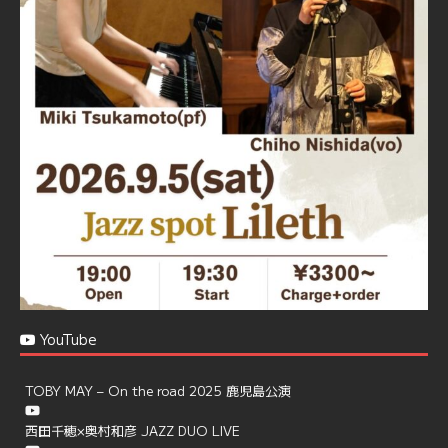
☆JAZZの生演奏を聴きながら♪
☆地産地消に拘ったフードメニュー
プラン内容はご予算とご要望に応じてアレンジ可能ですの
で、お気軽にお問い合せください
https://jazzspotlileth.com/recommend/8650
6
7
Twitter
Load More
YouTube
TOBY MAY – On the road 2025 鹿児島公演
西田千穂×奥村和彦 JAZZ DUO LIVE