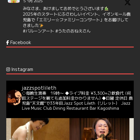
5 1月 2025
みなさま、あけましておめでとうございます
2025年のスタートにふさわしいイベント、イオンモール鹿
児島で「エミリー☆ファミリーコンサート」をお届けして
きました
#バルーンアート
#うたのおねえさん
https://t.co/aYIuxnz…
Facebook
6
7
Twitter
Jazz Spot Lilet
@jazzspotlileth
·
12 12月 2024
Instagram
@delightful_gang
が、ダニー・ハサウェイ（Donny
Hathaway）のクリスマス定番曲「This Christmas」をカ
バー♪♬
jazzspotlileth
当店での演奏シーンもご覧いただけます❣❣
◇毎晩生演奏 19時〜
◆ライブ料金 ¥3,300+ご飲食代
(何
#天文館ミリオネーション
#ジャミラ
#クリスマスソング
回ステージを観ても追加料金かかりません)
◆日曜 定休日
鹿
https://youtu.be/2lhypP4KWc4?si=CEbY-wEg5HDc_iEv
児島"天文館"で33年目Jazz Spot Lileth（リレット）
Jazz
Live Music Club Dining Restaurant Bar Kagoshima
6
Twitter
Jazz Spot Lilet
@jazzspotlileth
·
11 11月 2024
忘年会＆新年会 ご予約承り中❣❣
☆窓辺から天文館ミリオネーション