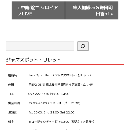
イ
«
中嶋 錠二 ソロピア
隼人加織vo＆鎌田明
ベ
ノLIVE
日香pf
»
ン
ト
ナ
ビ
ゲ
ー
ジャズスポット・リレット
シ
ョ
店舗名
Jazz Spot Lileth（ジャズスポット・リレット）
ン
住所
〒892-0843 鹿児島市千日町9-4 天文館Kビル 4F
TEL
099-227-1330 (19:00~24:00)
営業時間
19:00~24:00（ラストオーダー 23:30）
生演奏
1st 20:00, 2nd 21:00, 3rd 22:00
料金
ミュージックチャージ ￥3,300（税込）+ご飲食代