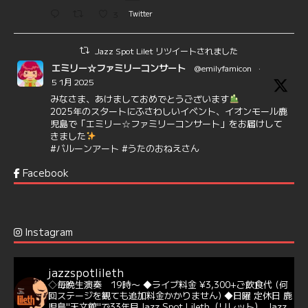
3
Twitter
Jazz Spot Lilet リツイートされました
エミリー☆ファミリーコンサート
@emilyfamicon
·
5 1月 2025
みなさま、あけましておめでとうございます
2025年のスタートにふさわしいイベント、イオンモール鹿
児島で「エミリー☆ファミリーコンサート」をお届けして
きました
#バルーンアート
#うたのおねえさん
https://t.co/aYIuxnz…
Facebook
6
7
Twitter
Jazz Spot Lilet
@jazzspotlileth
·
12 12月 2024
Instagram
@delightful_gang
が、ダニー・ハサウェイ（Donny
Hathaway）のクリスマス定番曲「This Christmas」をカ
バー♪♬
jazzspotlileth
当店での演奏シーンもご覧いただけます❣❣
◇毎晩生演奏 19時〜
◆ライブ料金 ¥3,300+ご飲食代
(何
#天文館ミリオネーション
#ジャミラ
#クリスマスソング
回ステージを観ても追加料金かかりません)
◆日曜 定休日
鹿
https://youtu.be/2lhypP4KWc4?si=CEbY-wEg5HDc_iEv
児島"天文館"で33年目Jazz Spot Lileth（リレット）
Jazz