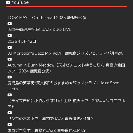
YouTube
TOBY MAY – On the road 2025 鹿児島公演
西田千穂×奥村和彦 JAZZ DUO LIVE
2025年5月12日
DJ Moriboom’s Jazz Mix Vol.11 鹿児島ジャズフェスティバル特集
Autumn in Dunn Meadow（天才ピアニストゆうこりん 真夏の全国
ツアー2024 鹿児島公演）
鹿児島の繁華街”天文館”のおすすめ★ジャズクラブ | Jazz Spot
Lileth
【ライブ告知】小沼ようすけ×井上銘 蛍火ツアー2024 #ソコニアル
オト
リンゴの木の下で - 着物でJAZZ 青野進也×EMILY
東京ブギウギ - 着物でJAZZ 青野進也×EMILY