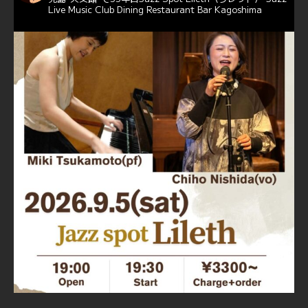
Live Music Club Dining Restaurant Bar Kagoshima
6
Twitter
Jazz Spot Lilet
@jazzspotlileth
·
11 11月 2024
忘年会＆新年会 ご予約承り中❣❣
☆窓辺から天文館ミリオネーション
☆JAZZの生演奏を聴きながら♪
☆地産地消に拘ったフードメニュー
プラン内容はご予算とご要望に応じてアレンジ可能ですの
で、お気軽にお問い合せください
https://jazzspotlileth.com/recommend/8650
6
7
Twitter
Load More