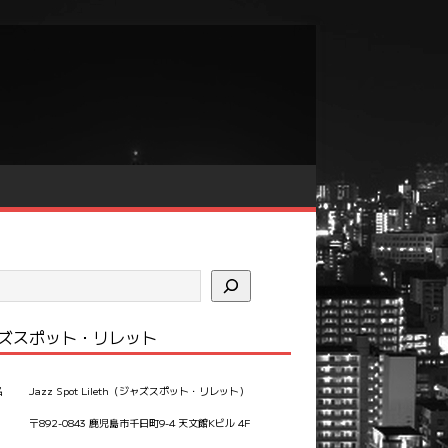
ズスポット・リレット
名
Jazz Spot Lileth（ジャズスポット・リレット）
〒892-0843 鹿児島市千日町9-4 天文館Kビル 4F