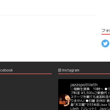
フォ
cebook
Instagram
jazzspotlileth
◇毎晩生演奏 19時〜
◆
ブ料金 ¥3,300+ご飲食代
(
ステージを観ても追加料金
りません)
◆日曜 定休日
鹿
島"天文館"で33年目Jazz S
Lileth（リレット）
Jazz L