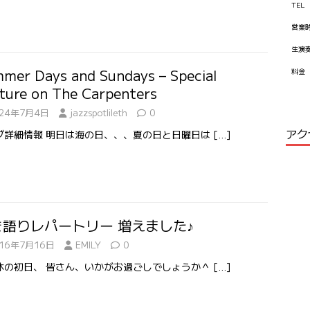
TEL
営業
生演
mer Days and Sundays – Special
料金
ture on The Carpenters
024年7月4日
jazzspotlileth
0
アク
ブ詳細情報 明日は海の日、、、夏の日と日曜日は
[…]
き語りレパートリー 増えました♪
016年7月16日
EMILY
0
休の初日、 皆さん、いかがお過ごしでしょうか＾
[…]