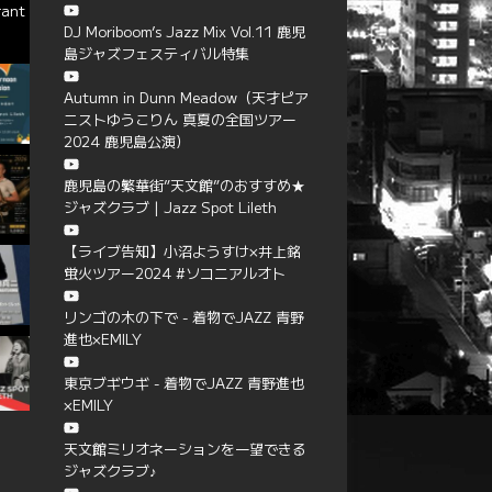
rant
DJ Moriboom’s Jazz Mix Vol.11 鹿児
島ジャズフェスティバル特集
Autumn in Dunn Meadow（天才ピア
ニストゆうこりん 真夏の全国ツアー
2024 鹿児島公演）
鹿児島の繁華街”天文館”のおすすめ★
ジャズクラブ | Jazz Spot Lileth
【ライブ告知】小沼ようすけ×井上銘
蛍火ツアー2024 #ソコニアルオト
リンゴの木の下で - 着物でJAZZ 青野
進也×EMILY
東京ブギウギ - 着物でJAZZ 青野進也
×EMILY
天文館ミリオネーションを一望できる
ジャズクラブ♪