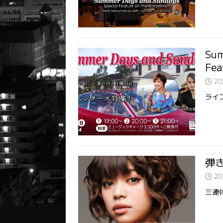
Sum
Fea
2
ライ
弾
2
三連