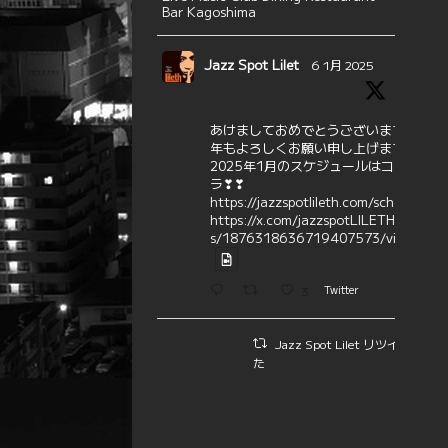
Bar Kagoshima
Jazz Spot Lilet
6 1月 2025
あけましておめでとうございます
本
年もよろしくお願い申し上げます
2025年1月のスケジュールはコチ
ラ❣❣
https://jazzspotlileth.com/schedule
https://x.com/jazzspotLILETH/statu
s/1876318636719407573/video/1
3
Twitter
Jazz Spot Lilet リツイートさ
た
エミリー☆ファミリーコンサー
ト
5 1月 2025