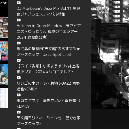
rant
DJ Moriboom’s Jazz Mix Vol.11 鹿児
島ジャズフェスティバル特集
Autumn in Dunn Meadow（天才ピア
ニストゆうこりん 真夏の全国ツアー
2024 鹿児島公演）
鹿児島の繁華街”天文館”のおすすめ★
ジャズクラブ | Jazz Spot Lileth
【ライブ告知】小沼ようすけ×井上銘
蛍火ツアー2024 #ソコニアルオト
リンゴの木の下で - 着物でJAZZ 青野
進也×EMILY
東京ブギウギ - 着物でJAZZ 青野進也
×EMILY
天文館ミリオネーションを一望できる
ジャズクラブ♪