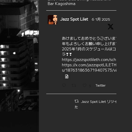
Bar Kagoshima
Jazz Spot Lilet
6 1月 2025
あけましておめでとうございます
本
年もよろしくお願い申し上げます
2025年1月のスケジュールはコチ
ラ❣❣
https://jazzspotlileth.com/schedule
https://x.com/jazzspotLILETH/statu
s/1876318636719407573/video/1
3
Twitter
Jazz Spot Lilet リツイートさ
た
エミリー☆ファミリーコンサー
ト
5 1月 2025