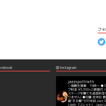
フォ
cebook
Instagram
jazzspotlileth
◇毎晩生演奏 19時〜
◆
ブ料金 ¥3,300+ご飲食代
(
ステージを観ても追加料金
りません)
◆日曜 定休日
鹿
島"天文館"で33年目Jazz S
Lileth（リレット）
Jazz L