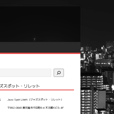
ズスポット・リレット
名
Jazz Spot Lileth（ジャズスポット・リレット）
〒892-0843 鹿児島市千日町9-4 天文館Kビル 4F