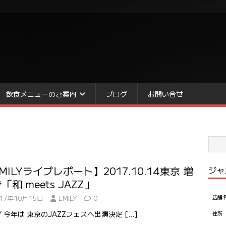
飲食メニューのご案内
ブログ
お問い合せ
MILYライブレポート】2017.10.14東京 増
ジャ
「和 meets JAZZ」
017年10月15日
EMILY
0
店舗
LY 今年は 東京のJAZZフェスへ出演決定
[…]
住所