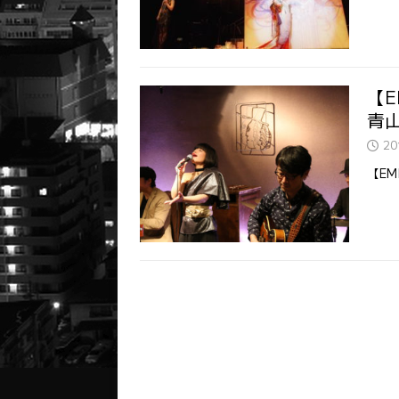
【E
青山
2
【EM