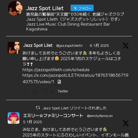
Jazz Spot Lilet
フォロー
鹿児島の繁華街"天文館"で30年続く 老舗ジャズクラブ
Jazz Spot Lileth（ジャズスポットリレット）です♪
Jazz Live Music Club Dining Restaurant Bar
Kagoshima
Jazz Spot Lilet
@jazzspotlileth
·
6 1月 2025
あけましておめでとうございます
本年もよろしくお
願い申し上げます
2025年1月のスケジュールはコチ
ラ❣❣
https://jazzspotlileth.com/schedule
https://x.com/jazzspotLILETH/status/1876318636719
407573/video/1
3
Twitter
Jazz Spot Lilet リツイートされました
エミリー☆ファミリーコンサート
@emilyfamicon
·
5 1月 2025
みなさま、あけましておめでとうございます
2025年のスタートにふさわしいイベント、イオンモール鹿