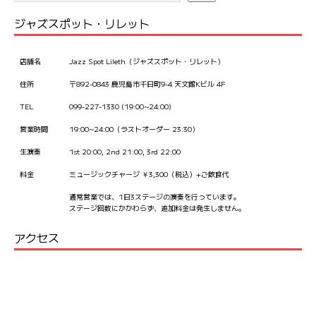
ジャズスポット・リレット
店舗名
Jazz Spot Lileth（ジャズスポット・リレット）
住所
〒892-0843 鹿児島市千日町9-4 天文館Kビル 4F
TEL
099-227-1330 (19:00~24:00)
営業時間
19:00~24:00（ラストオーダー 23:30）
生演奏
1st 20:00, 2nd 21:00, 3rd 22:00
料金
ミュージックチャージ ￥3,300（税込）+ご飲食代
通常営業では、1日3ステージの演奏を行っています。
ステージ回数にかかわらず、追加料金は発生しません。
アクセス