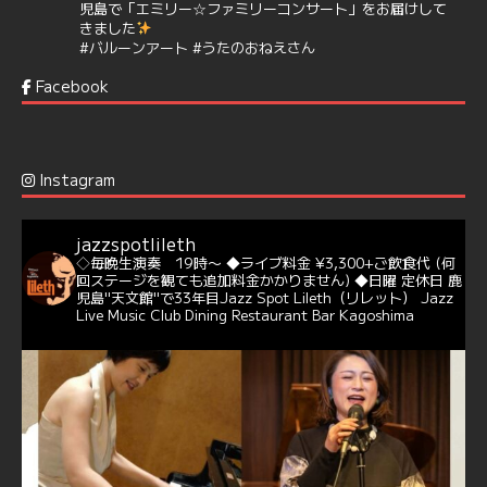
児島で「エミリー☆ファミリーコンサート」をお届けして
きました
#バルーンアート
#うたのおねえさん
https://t.co/aYIuxnz…
Facebook
6
7
Twitter
Jazz Spot Lilet
@jazzspotlileth
·
12 12月 2024
Instagram
@delightful_gang
が、ダニー・ハサウェイ（Donny
Hathaway）のクリスマス定番曲「This Christmas」をカ
バー♪♬
jazzspotlileth
当店での演奏シーンもご覧いただけます❣❣
◇毎晩生演奏 19時〜
◆ライブ料金 ¥3,300+ご飲食代
(何
#天文館ミリオネーション
#ジャミラ
#クリスマスソング
回ステージを観ても追加料金かかりません)
◆日曜 定休日
鹿
https://youtu.be/2lhypP4KWc4?si=CEbY-wEg5HDc_iEv
児島"天文館"で33年目Jazz Spot Lileth（リレット）
Jazz
Live Music Club Dining Restaurant Bar Kagoshima
6
Twitter
Jazz Spot Lilet
@jazzspotlileth
·
11 11月 2024
忘年会＆新年会 ご予約承り中❣❣
☆窓辺から天文館ミリオネーション
☆JAZZの生演奏を聴きながら♪
☆地産地消に拘ったフードメニュー
プラン内容はご予算とご要望に応じてアレンジ可能ですの