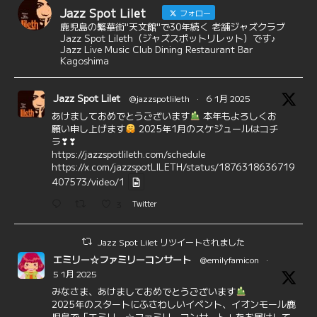
Jazz Spot Lilet
フォロー
鹿児島の繁華街"天文館"で30年続く 老舗ジャズクラブ
Jazz Spot Lileth（ジャズスポットリレット）です♪
Jazz Live Music Club Dining Restaurant Bar
Kagoshima
Jazz Spot Lilet
@jazzspotlileth
·
6 1月 2025
あけましておめでとうございます
本年もよろしくお
願い申し上げます
2025年1月のスケジュールはコチ
ラ❣❣
https://jazzspotlileth.com/schedule
https://x.com/jazzspotLILETH/status/1876318636719
407573/video/1
3
Twitter
Jazz Spot Lilet リツイートされました
エミリー☆ファミリーコンサート
@emilyfamicon
·
5 1月 2025
みなさま、あけましておめでとうございます
2025年のスタートにふさわしいイベント、イオンモール鹿
児島で「エミリー☆ファミリーコンサート」をお届けして