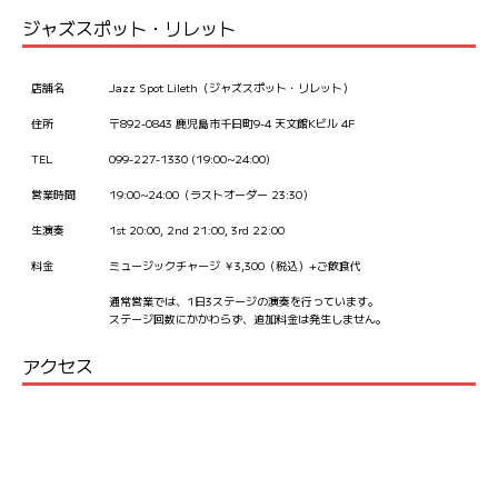
ジャズスポット・リレット
店舗名
Jazz Spot Lileth（ジャズスポット・リレット）
住所
〒892-0843 鹿児島市千日町9-4 天文館Kビル 4F
TEL
099-227-1330 (19:00~24:00)
営業時間
19:00~24:00（ラストオーダー 23:30）
生演奏
1st 20:00, 2nd 21:00, 3rd 22:00
料金
ミュージックチャージ ￥3,300（税込）+ご飲食代
通常営業では、1日3ステージの演奏を行っています。
ステージ回数にかかわらず、追加料金は発生しません。
アクセス