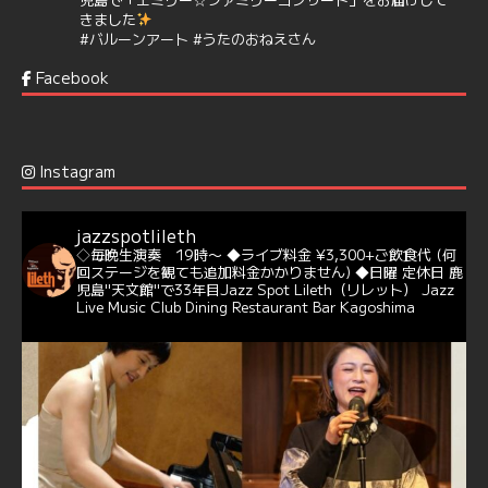
きました
#バルーンアート
#うたのおねえさん
https://t.co/aYIuxnz…
Facebook
6
7
Twitter
Jazz Spot Lilet
@jazzspotlileth
·
12 12月 2024
Instagram
@delightful_gang
が、ダニー・ハサウェイ（Donny
Hathaway）のクリスマス定番曲「This Christmas」をカ
バー♪♬
jazzspotlileth
当店での演奏シーンもご覧いただけます❣❣
◇毎晩生演奏 19時〜
◆ライブ料金 ¥3,300+ご飲食代
(何
#天文館ミリオネーション
#ジャミラ
#クリスマスソング
回ステージを観ても追加料金かかりません)
◆日曜 定休日
鹿
https://youtu.be/2lhypP4KWc4?si=CEbY-wEg5HDc_iEv
児島"天文館"で33年目Jazz Spot Lileth（リレット）
Jazz
Live Music Club Dining Restaurant Bar Kagoshima
6
Twitter
Jazz Spot Lilet
@jazzspotlileth
·
11 11月 2024
忘年会＆新年会 ご予約承り中❣❣
☆窓辺から天文館ミリオネーション
☆JAZZの生演奏を聴きながら♪
☆地産地消に拘ったフードメニュー
プラン内容はご予算とご要望に応じてアレンジ可能ですの