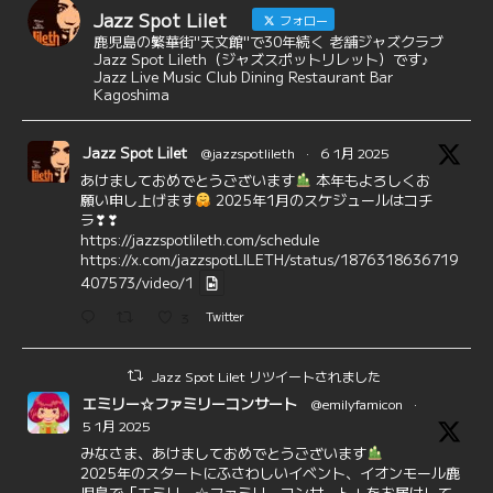
Jazz Spot Lilet
フォロー
鹿児島の繁華街"天文館"で30年続く 老舗ジャズクラブ
Jazz Spot Lileth（ジャズスポットリレット）です♪
Jazz Live Music Club Dining Restaurant Bar
Kagoshima
Jazz Spot Lilet
@jazzspotlileth
·
6 1月 2025
あけましておめでとうございます
本年もよろしくお
願い申し上げます
2025年1月のスケジュールはコチ
ラ❣❣
https://jazzspotlileth.com/schedule
https://x.com/jazzspotLILETH/status/1876318636719
407573/video/1
3
Twitter
Jazz Spot Lilet リツイートされました
エミリー☆ファミリーコンサート
@emilyfamicon
·
5 1月 2025
みなさま、あけましておめでとうございます
2025年のスタートにふさわしいイベント、イオンモール鹿
児島で「エミリー☆ファミリーコンサート」をお届けして