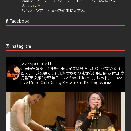
きました
#バルーンアート
#うたのおねえさん
https://t.co/aYIuxnz…
Facebook
6
7
Twitter
Jazz Spot Lilet
@jazzspotlileth
·
12 12月 2024
Instagram
@delightful_gang
が、ダニー・ハサウェイ（Donny
Hathaway）のクリスマス定番曲「This Christmas」をカ
バー♪♬
jazzspotlileth
当店での演奏シーンもご覧いただけます❣❣
◇毎晩生演奏 19時〜
◆ライブ料金 ¥3,300+ご飲食代
(何
#天文館ミリオネーション
#ジャミラ
#クリスマスソング
回ステージを観ても追加料金かかりません)
◆日曜 定休日
鹿
https://youtu.be/2lhypP4KWc4?si=CEbY-wEg5HDc_iEv
児島"天文館"で33年目Jazz Spot Lileth（リレット）
Jazz
Live Music Club Dining Restaurant Bar Kagoshima
6
Twitter
Jazz Spot Lilet
@jazzspotlileth
·
11 11月 2024
忘年会＆新年会 ご予約承り中❣❣
☆窓辺から天文館ミリオネーション
☆JAZZの生演奏を聴きながら♪
☆地産地消に拘ったフードメニュー
プラン内容はご予算とご要望に応じてアレンジ可能ですの