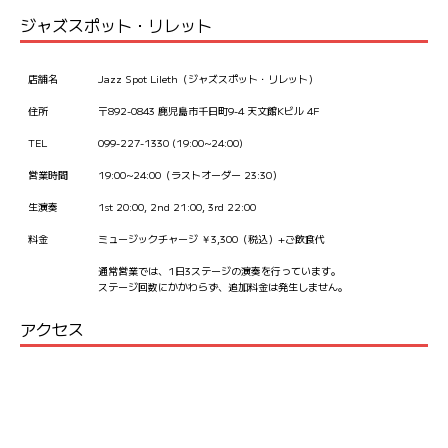
ジャズスポット・リレット
店舗名
Jazz Spot Lileth（ジャズスポット・リレット）
住所
〒892-0843 鹿児島市千日町9-4 天文館Kビル 4F
TEL
099-227-1330 (19:00~24:00)
営業時間
19:00~24:00（ラストオーダー 23:30）
生演奏
1st 20:00, 2nd 21:00, 3rd 22:00
料金
ミュージックチャージ ￥3,300（税込）+ご飲食代
通常営業では、1日3ステージの演奏を行っています。
ステージ回数にかかわらず、追加料金は発生しません。
アクセス