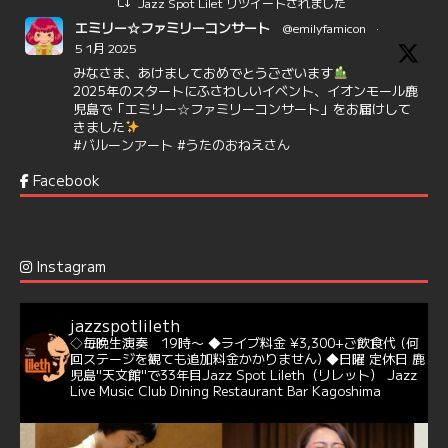
Jazz Spot Lilet リツイートされました
エミリー☆ファミリーコンサート
@emilyfamicon
·
5 1月 2025
みなさま、あけましておめでとうございます
2025年のスタートにふさわしいイベント、イオンモール鹿
児島で「エミリー☆ファミリーコンサート」をお届けして
きました
#バルーンアート
#うたのおねえさん
https://t.co/aYIuxnz…
Facebook
6
7
Twitter
Jazz Spot Lilet
@jazzspotlileth
·
12 12月 2024
Instagram
@delightful_gang
が、ダニー・ハサウェイ（Donny
Hathaway）のクリスマス定番曲「This Christmas」をカ
バー♪♬
jazzspotlileth
当店での演奏シーンもご覧いただけます❣❣
◇毎晩生演奏 19時〜
◆ライブ料金 ¥3,300+ご飲食代
(何
#天文館ミリオネーション
#ジャミラ
#クリスマスソング
回ステージを観ても追加料金かかりません)
◆日曜 定休日
鹿
https://youtu.be/2lhypP4KWc4?si=CEbY-wEg5HDc_iEv
児島"天文館"で33年目Jazz Spot Lileth（リレット）
Jazz
Live Music Club Dining Restaurant Bar Kagoshima
6
Twitter