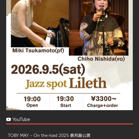
Jazz Spot Lilet
@jazzspotlileth
·
11 11月 2024
忘年会＆新年会 ご予約承り中❣❣
☆窓辺から天文館ミリオネーション
☆JAZZの生演奏を聴きながら♪
☆地産地消に拘ったフードメニュー
プラン内容はご予算とご要望に応じてアレンジ可能ですの
で、お気軽にお問い合せください
https://jazzspotlileth.com/recommend/8650
6
7
Twitter
Load More
YouTube
TOBY MAY – On the road 2025 鹿児島公演