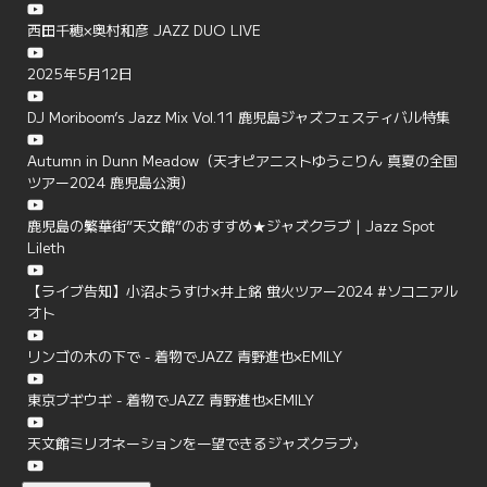
西田千穂×奥村和彦 JAZZ DUO LIVE
2025年5月12日
DJ Moriboom’s Jazz Mix Vol.11 鹿児島ジャズフェスティバル特集
Autumn in Dunn Meadow（天才ピアニストゆうこりん 真夏の全国
ツアー2024 鹿児島公演）
鹿児島の繁華街”天文館”のおすすめ★ジャズクラブ | Jazz Spot
Lileth
【ライブ告知】小沼ようすけ×井上銘 蛍火ツアー2024 #ソコニアル
オト
リンゴの木の下で - 着物でJAZZ 青野進也×EMILY
東京ブギウギ - 着物でJAZZ 青野進也×EMILY
天文館ミリオネーションを一望できるジャズクラブ♪