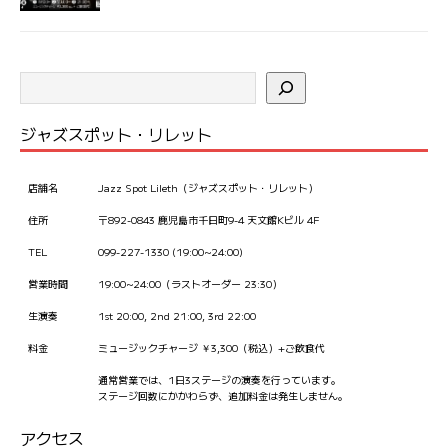
ジャズスポット・リレット
店舗名
Jazz Spot Lileth（ジャズスポット・リレット）
住所
〒892-0843 鹿児島市千日町9-4 天文館Kビル 4F
TEL
099-227-1330 (19:00~24:00)
営業時間
19:00~24:00（ラストオーダー 23:30）
生演奏
1st 20:00, 2nd 21:00, 3rd 22:00
料金
ミュージックチャージ ￥3,300（税込）+ご飲食代
通常営業では、1日3ステージの演奏を行っています。
ステージ回数にかかわらず、追加料金は発生しません。
アクセス