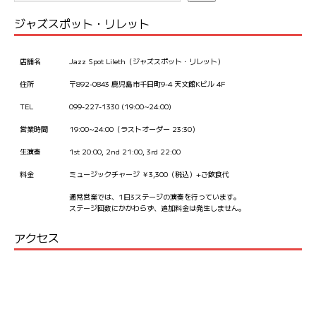
ジャズスポット・リレット
店舗名
Jazz Spot Lileth（ジャズスポット・リレット）
住所
〒892-0843 鹿児島市千日町9-4 天文館Kビル 4F
TEL
099-227-1330 (19:00~24:00)
営業時間
19:00~24:00（ラストオーダー 23:30）
生演奏
1st 20:00, 2nd 21:00, 3rd 22:00
料金
ミュージックチャージ ￥3,300（税込）+ご飲食代
通常営業では、1日3ステージの演奏を行っています。
ステージ回数にかかわらず、追加料金は発生しません。
アクセス