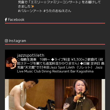
児島で「エミリー☆ファミリーコンサート」をお届けして
きました
#バルーンアート
#うたのおねえさん
https://t.co/aYIuxnz…
Facebook
6
7
Twitter
Jazz Spot Lilet
@jazzspotlileth
·
12 12月 2024
Instagram
@delightful_gang
が、ダニー・ハサウェイ（Donny
Hathaway）のクリスマス定番曲「This Christmas」をカ
バー♪♬
jazzspotlileth
当店での演奏シーンもご覧いただけます❣❣
◇毎晩生演奏 19時〜
◆ライブ料金 ¥3,300+ご飲食代
(何
#天文館ミリオネーション
#ジャミラ
#クリスマスソング
回ステージを観ても追加料金かかりません)
◆日曜 定休日
鹿
https://youtu.be/2lhypP4KWc4?si=CEbY-wEg5HDc_iEv
児島"天文館"で33年目Jazz Spot Lileth（リレット）
Jazz
Live Music Club Dining Restaurant Bar Kagoshima
6
Twitter
Jazz Spot Lilet
@jazzspotlileth
·
11 11月 2024
忘年会＆新年会 ご予約承り中❣❣
☆窓辺から天文館ミリオネーション
☆JAZZの生演奏を聴きながら♪
☆地産地消に拘ったフードメニュー
プラン内容はご予算とご要望に応じてアレンジ可能ですの