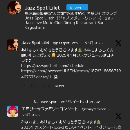
Jazz Spot Lilet
フォロー
鹿児島の繁華街"天文館"で30年続く 老舗ジャズクラブ
Jazz Spot Lileth（ジャズスポットリレット）です♪
Jazz Live Music Club Dining Restaurant Bar
Kagoshima
Jazz Spot Lilet
@jazzspotlileth
·
6 1月 2025
あけましておめでとうございます
本年もよろしくお
願い申し上げます
2025年1月のスケジュールはコチ
ラ❣❣
https://jazzspotlileth.com/schedule
https://x.com/jazzspotLILETH/status/1876318636719
407573/video/1
3
Twitter
Jazz Spot Lilet リツイートされました
エミリー☆ファミリーコンサート
@emilyfamicon
·
5 1月 2025
みなさま、あけましておめでとうございます
2025年のスタートにふさわしいイベント、イオンモール鹿