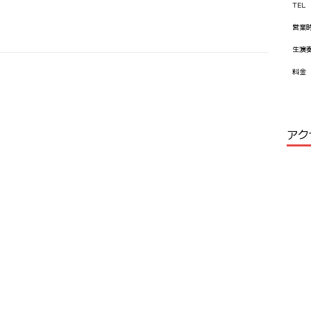
TEL
営業
生演
料金
アク