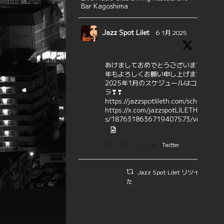
Bar Kagoshima
Jazz Spot Lilet
6 1月 2025
あけましておめでとうございます
本
年もよろしくお願い申し上げます
2025年1月のスケジュールはコチ
ラ❣❣
https://jazzspotlileth.com/schedule
https://x.com/jazzspotLILETH/statu
s/1876318636719407573/video/1
3
Twitter
Jazz Spot Lilet リツイートさ
た
エミリー☆ファミリーコンサー
ト
5 1月 2025