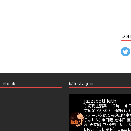
フォ
cebook
Instagram
jazzspotlileth
◇毎晩生演奏 19時〜
◆
ブ料金 ¥3,300+ご飲食代
(
ステージを観ても追加料金
りません)
◆日曜 定休日
鹿
島"天文館"で33年目Jazz S
Lileth（リレット）
Jazz L