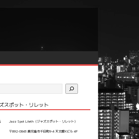
ズスポット・リレット
名
Jazz Spot Lileth（ジャズスポット・リレット）
〒892-0843 鹿児島市千日町9-4 天文館Kビル 4F