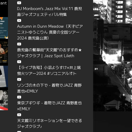
rant
DJ Moriboom’s Jazz Mix Vol.11 鹿児
島ジャズフェスティバル特集
Autumn in Dunn Meadow（天才ピア
ニストゆうこりん 真夏の全国ツアー
2024 鹿児島公演）
鹿児島の繁華街”天文館”のおすすめ★
ジャズクラブ | Jazz Spot Lileth
【ライブ告知】小沼ようすけ×井上銘
蛍火ツアー2024 #ソコニアルオト
リンゴの木の下で - 着物でJAZZ 青野
進也×EMILY
東京ブギウギ - 着物でJAZZ 青野進也
×EMILY
天文館ミリオネーションを一望できる
ジャズクラブ♪