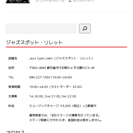
2024年2月21日
jazzspotlileth
ジャズスポット・リレット
店舗名
Jazz Spot Lileth（ジャズスポット・リレット）
住所
〒892-0843 鹿児島市千日町9-4 天文館Kビル 4F
TEL
099-227-1330 (19:00~24:00)
営業時間
19:00~24:00（ラストオーダー 23:30）
生演奏
1st 20:00, 2nd 21:00, 3rd 22:00
料金
ミュージックチャージ ￥3,300（税込）+ご飲食代
通常営業では、1日3ステージの演奏を行っています。
ステージ回数にかかわらず、追加料金は発生しません。
アクセス