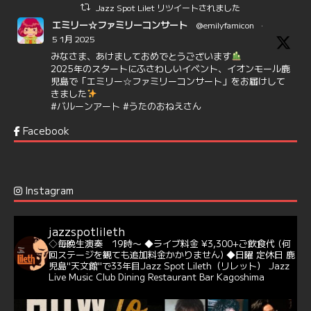
Jazz Spot Lilet リツイートされました
エミリー☆ファミリーコンサート
@emilyfamicon
·
5 1月 2025
みなさま、あけましておめでとうございます
2025年のスタートにふさわしいイベント、イオンモール鹿
児島で「エミリー☆ファミリーコンサート」をお届けして
きました
#バルーンアート
#うたのおねえさん
https://t.co/aYIuxnz…
Facebook
6
7
Twitter
Jazz Spot Lilet
@jazzspotlileth
·
12 12月 2024
Instagram
@delightful_gang
が、ダニー・ハサウェイ（Donny
Hathaway）のクリスマス定番曲「This Christmas」をカ
バー♪♬
jazzspotlileth
当店での演奏シーンもご覧いただけます❣❣
◇毎晩生演奏 19時〜
◆ライブ料金 ¥3,300+ご飲食代
(何
#天文館ミリオネーション
#ジャミラ
#クリスマスソング
回ステージを観ても追加料金かかりません)
◆日曜 定休日
鹿
https://youtu.be/2lhypP4KWc4?si=CEbY-wEg5HDc_iEv
児島"天文館"で33年目Jazz Spot Lileth（リレット）
Jazz
Live Music Club Dining Restaurant Bar Kagoshima
6
Twitter