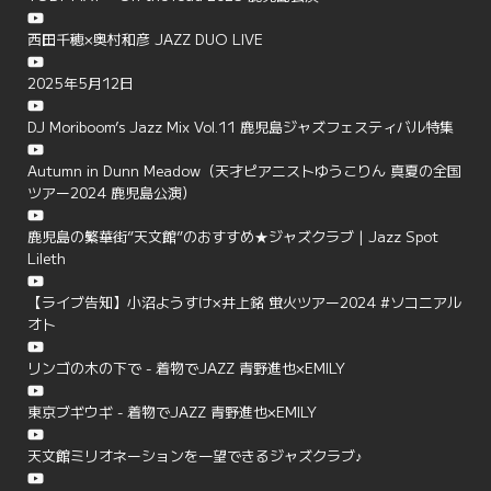
西田千穂×奥村和彦 JAZZ DUO LIVE
2025年5月12日
DJ Moriboom’s Jazz Mix Vol.11 鹿児島ジャズフェスティバル特集
Autumn in Dunn Meadow（天才ピアニストゆうこりん 真夏の全国
ツアー2024 鹿児島公演）
鹿児島の繁華街”天文館”のおすすめ★ジャズクラブ | Jazz Spot
Lileth
【ライブ告知】小沼ようすけ×井上銘 蛍火ツアー2024 #ソコニアル
オト
リンゴの木の下で - 着物でJAZZ 青野進也×EMILY
東京ブギウギ - 着物でJAZZ 青野進也×EMILY
天文館ミリオネーションを一望できるジャズクラブ♪