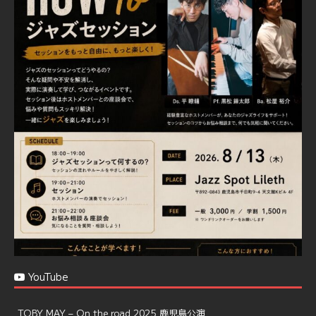
Jazz Spot Lilet
@jazzspotlileth
·
11 11月 2024
忘年会＆新年会 ご予約承り中❣❣
☆窓辺から天文館ミリオネーション
☆JAZZの生演奏を聴きながら♪
☆地産地消に拘ったフードメニュー
プラン内容はご予算とご要望に応じてアレンジ可能ですの
で、お気軽にお問い合せください
https://jazzspotlileth.com/recommend/8650
6
7
Twitter
Load More
YouTube
TOBY MAY – On the road 2025 鹿児島公演