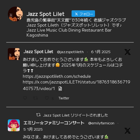
Jazz Spot Lilet
フォロー
鹿児島の繁華街"天文館"で30年続く 老舗ジャズクラブ
Jazz Spot Lileth（ジャズスポットリレット）です♪
Jazz Live Music Club Dining Restaurant Bar
Kagoshima
Jazz Spot Lilet
@jazzspotlileth
·
6 1月 2025
あけましておめでとうございます
本年もよろしくお
願い申し上げます
2025年1月のスケジュールはコチ
ラ❣❣
https://jazzspotlileth.com/schedule
https://x.com/jazzspotLILETH/status/1876318636719
407573/video/1
3
Twitter
Jazz Spot Lilet リツイートされました
エミリー☆ファミリーコンサート
@emilyfamicon
·
5 1月 2025
みなさま、あけましておめでとうございます