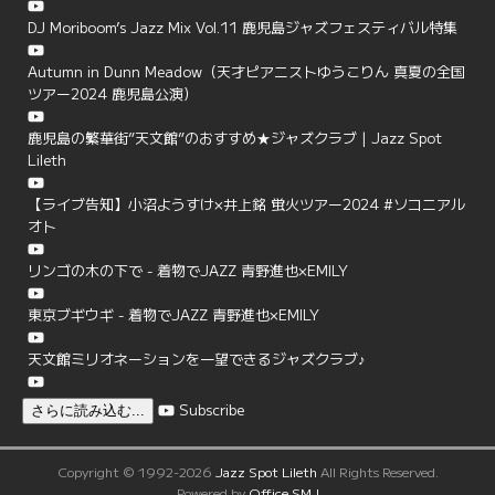
DJ Moriboom’s Jazz Mix Vol.11 鹿児島ジャズフェスティバル特集
Autumn in Dunn Meadow（天才ピアニストゆうこりん 真夏の全国
ツアー2024 鹿児島公演）
鹿児島の繁華街”天文館”のおすすめ★ジャズクラブ | Jazz Spot
Lileth
【ライブ告知】小沼ようすけ×井上銘 蛍火ツアー2024 #ソコニアル
オト
リンゴの木の下で - 着物でJAZZ 青野進也×EMILY
東京ブギウギ - 着物でJAZZ 青野進也×EMILY
天文館ミリオネーションを一望できるジャズクラブ♪
Subscribe
さらに読み込む...
Copyright © 1992-2026
Jazz Spot Lileth
All Rights Reserved.
Powered by
Office SMJ