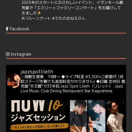
2025年のスタートにふさわしいイベント、イオンモール鹿
児島で「エミリー☆ファミリーコンサート」をお届けして
きました
#バルーンアート
#うたのおねえさん
https://t.co/aYIuxnz…
Facebook
6
7
Twitter
Jazz Spot Lilet
@jazzspotlileth
·
12 12月 2024
Instagram
@delightful_gang
が、ダニー・ハサウェイ（Donny
Hathaway）のクリスマス定番曲「This Christmas」をカ
バー♪♬
jazzspotlileth
当店での演奏シーンもご覧いただけます❣❣
◇毎晩生演奏 19時〜
◆ライブ料金 ¥3,300+ご飲食代
(何
#天文館ミリオネーション
#ジャミラ
#クリスマスソング
回ステージを観ても追加料金かかりません)
◆日曜 定休日
鹿
https://youtu.be/2lhypP4KWc4?si=CEbY-wEg5HDc_iEv
児島"天文館"で33年目Jazz Spot Lileth（リレット）
Jazz
Live Music Club Dining Restaurant Bar Kagoshima
6
Twitter
Jazz Spot Lilet
@jazzspotlileth
·
11 11月 2024
忘年会＆新年会 ご予約承り中❣❣
☆窓辺から天文館ミリオネーション
☆JAZZの生演奏を聴きながら♪
☆地産地消に拘ったフードメニュー