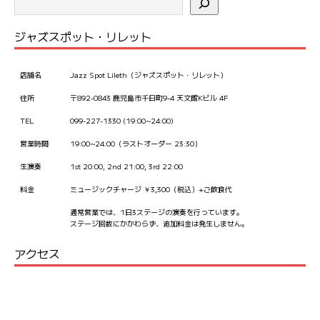
ジャズスポット・リレット
店舗名
Jazz Spot Lileth（ジャズスポット・リレット）
住所
〒892-0843 鹿児島市千日町9-4 天文館Kビル 4F
TEL
099-227-1330 (19:00~24:00)
営業時間
19:00~24:00（ラストオーダー 23:30）
生演奏
1st 20:00, 2nd 21:00, 3rd 22:00
料金
ミュージックチャージ ￥3,300（税込）+ご飲食代
通常営業では、1日3ステージの演奏を行っています。
ステージ回数にかかわらず、追加料金は発生しません。
アクセス