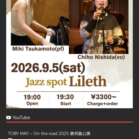
忘年会＆新年会 ご予約承り中❣❣
☆窓辺から天文館ミリオネーション
☆JAZZの生演奏を聴きながら♪
☆地産地消に拘ったフードメニュー
プラン内容はご予算とご要望に応じてアレンジ可能ですの
で、お気軽にお問い合せください
https://jazzspotlileth.com/recommend/8650
6
7
Twitter
Load More
YouTube
TOBY MAY – On the road 2025 鹿児島公演