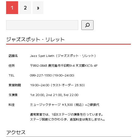
1
2
»
ジャズスポット・リレット
店舗名
Jazz Spot Lileth（ジャズスポット・リレット）
住所
〒892-0843 鹿児島市千日町9-4 天文館Kビル 4F
TEL
099-227-1330 (19:00~24:00)
営業時間
19:00~24:00（ラストオーダー 23:30）
生演奏
1st 20:00, 2nd 21:00, 3rd 22:00
料金
ミュージックチャージ ￥3,300（税込）+ご飲食代
通常営業では、1日3ステージの演奏を行っています。
ステージ回数にかかわらず、追加料金は発生しません。
アクセス