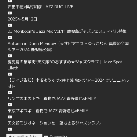
西田千穂×奥村和彦 JAZZ DUO LIVE
2025年5月12日
DJ Moriboom’s Jazz Mix Vol.11 鹿児島ジャズフェスティバル特集
Autumn in Dunn Meadow（天才ピアニストゆうこりん 真夏の全国
ツアー2024 鹿児島公演）
鹿児島の繁華街”天文館”のおすすめ★ジャズクラブ | Jazz Spot
Lileth
【ライブ告知】小沼ようすけ×井上銘 蛍火ツアー2024 #ソコニアル
オト
リンゴの木の下で - 着物でJAZZ 青野進也×EMILY
東京ブギウギ - 着物でJAZZ 青野進也×EMILY
天文館ミリオネーションを一望できるジャズクラブ♪
Subscribe