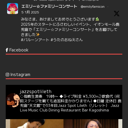
エミリー☆ファミリーコンサート
@emilyfamicon
·
5 1月 2025
みなさま、あけましておめでとうございます
2025年のスタートにふさわしいイベント、イオンモール鹿
児島で「エミリー☆ファミリーコンサート」をお届けして
きました
#バルーンアート
#うたのおねえさん
https://t.co/aYIuxnz…
Facebook
6
7
Twitter
Jazz Spot Lilet
@jazzspotlileth
·
12 12月 2024
Instagram
@delightful_gang
が、ダニー・ハサウェイ（Donny
Hathaway）のクリスマス定番曲「This Christmas」をカ
バー♪♬
jazzspotlileth
当店での演奏シーンもご覧いただけます❣❣
◇毎晩生演奏 19時〜
◆ライブ料金 ¥3,300+ご飲食代
(何
#天文館ミリオネーション
#ジャミラ
#クリスマスソング
回ステージを観ても追加料金かかりません)
◆日曜 定休日
鹿
https://youtu.be/2lhypP4KWc4?si=CEbY-wEg5HDc_iEv
児島"天文館"で33年目Jazz Spot Lileth（リレット）
Jazz
Live Music Club Dining Restaurant Bar Kagoshima
6
Twitter
Jazz Spot Lilet
@jazzspotlileth
·
11 11月 2024