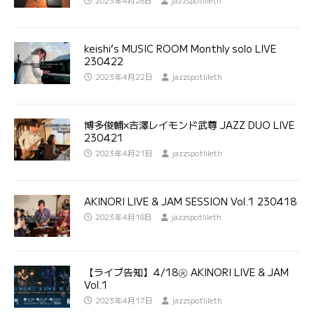
2023年4月28日
jazzspotlileth
keishi’s MUSIC ROOM Monthly solo LIVE
230422
2023年4月22日
jazzspotlileth
博多俊輔×吉澤レイモンド武尊 JAZZ DUO LIVE
230421
2023年4月21日
jazzspotlileth
AKINORI LIVE & JAM SESSION Vol.1 230418
2023年4月18日
jazzspotlileth
【ライブ告知】4/18㊋ AKINORI LIVE & JAM
Vol.1
2023年4月17日
jazzspotlileth