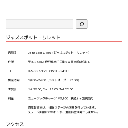
ジャズスポット・リレット
店舗名
Jazz Spot Lileth（ジャズスポット・リレット）
住所
〒892-0843 鹿児島市千日町9-4 天文館Kビル 4F
TEL
099-227-1330 (19:00~24:00)
営業時間
19:00~24:00（ラストオーダー 23:30）
生演奏
1st 20:00, 2nd 21:00, 3rd 22:00
料金
ミュージックチャージ ￥3,300（税込）+ご飲食代
通常営業では、1日3ステージの演奏を行っています。
ステージ回数にかかわらず、追加料金は発生しません。
アクセス