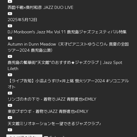
西田千穂×奥村和彦 JAZZ DUO LIVE
2025年5月12日
DJ Moriboom’s Jazz Mix Vol.11 鹿児島ジャズフェスティバル特集
Autumn in Dunn Meadow（天才ピアニストゆうこりん 真夏の全国
ツアー2024 鹿児島公演）
鹿児島の繁華街”天文館”のおすすめ★ジャズクラブ | Jazz Spot
Lileth
【ライブ告知】小沼ようすけ×井上銘 蛍火ツアー2024 #ソコニアル
オト
リンゴの木の下で - 着物でJAZZ 青野進也×EMILY
東京ブギウギ - 着物でJAZZ 青野進也×EMILY
天文館ミリオネーションを一望できるジャズクラブ♪