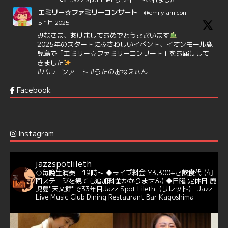
エミリー☆ファミリーコンサート
@emilyfamicon
·
5 1月 2025
みなさま、あけましておめでとうございます
2025年のスタートにふさわしいイベント、イオンモール鹿
児島で「エミリー☆ファミリーコンサート」をお届けして
きました
#バルーンアート
#うたのおねえさん
https://t.co/aYIuxnz…
Facebook
6
7
Twitter
Jazz Spot Lilet
@jazzspotlileth
·
12 12月 2024
Instagram
@delightful_gang
が、ダニー・ハサウェイ（Donny
Hathaway）のクリスマス定番曲「This Christmas」をカ
バー♪♬
jazzspotlileth
当店での演奏シーンもご覧いただけます❣❣
◇毎晩生演奏 19時〜
◆ライブ料金 ¥3,300+ご飲食代
(何
#天文館ミリオネーション
#ジャミラ
#クリスマスソング
回ステージを観ても追加料金かかりません)
◆日曜 定休日
鹿
https://youtu.be/2lhypP4KWc4?si=CEbY-wEg5HDc_iEv
児島"天文館"で33年目Jazz Spot Lileth（リレット）
Jazz
Live Music Club Dining Restaurant Bar Kagoshima
6
Twitter
Jazz Spot Lilet
@jazzspotlileth
·
11 11月 2024