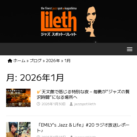
ホーム
»
ブログ
»
2026年
»
1月
月:
2026年1月
天文館で感じる特別な夜 – 毎晩が“ジャズの贅
沢時間”になる場所へ
2026年1月30日
jazzspotlileth
「EMILY’s Jazz & Life」#20 ラジオ放送レポー
ト♪