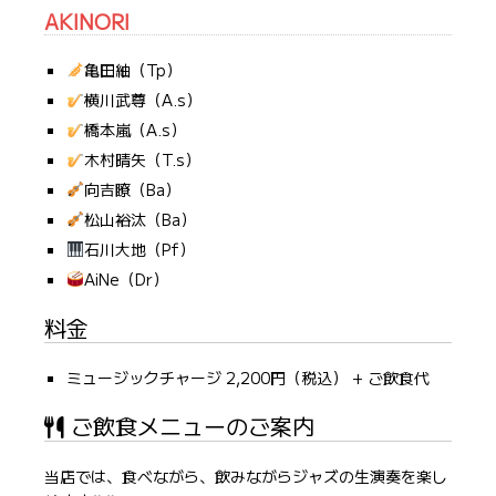
AKINORI
亀田紬（Tp）
横川武尊（A.s）
橋本嵐（A.s）
木村晴矢（T.s）
向吉瞭（Ba）
松山裕汰（Ba）
石川大地（Pf）
AiNe（Dr）
料金
ミュージックチャージ 2,200円（税込） + ご飲食代
ご飲食メニューのご案内
当店では、食べながら、飲みながらジャズの生演奏を楽し