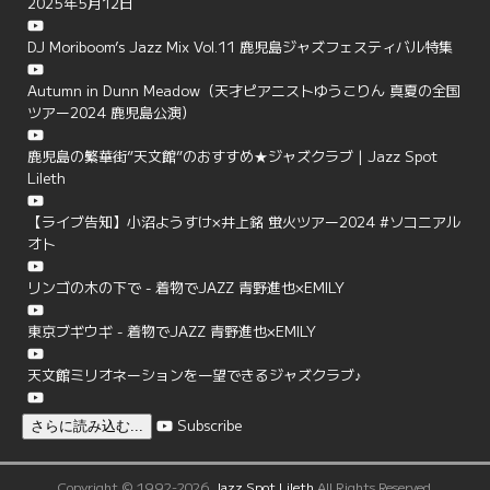
2025年5月12日
DJ Moriboom’s Jazz Mix Vol.11 鹿児島ジャズフェスティバル特集
Autumn in Dunn Meadow（天才ピアニストゆうこりん 真夏の全国
ツアー2024 鹿児島公演）
鹿児島の繁華街”天文館”のおすすめ★ジャズクラブ | Jazz Spot
Lileth
【ライブ告知】小沼ようすけ×井上銘 蛍火ツアー2024 #ソコニアル
オト
リンゴの木の下で - 着物でJAZZ 青野進也×EMILY
東京ブギウギ - 着物でJAZZ 青野進也×EMILY
天文館ミリオネーションを一望できるジャズクラブ♪
Subscribe
さらに読み込む...
Copyright © 1992-2026
Jazz Spot Lileth
All Rights Reserved.