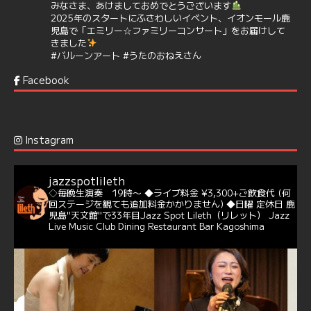
みなさま、あけましておめでとうございます
2025年のスタートにふさわしいイベント、イオンモール鹿
児島で「エミリー☆ファミリーコンサート」をお届けして
きました
#バルーンアート
#うたのおねえさん
https://t.co/aYIuxnz…
Facebook
6
7
Twitter
Jazz Spot Lilet
@jazzspotlileth
·
12 12月 2024
Instagram
@delightful_gang
が、ダニー・ハサウェイ（Donny
Hathaway）のクリスマス定番曲「This Christmas」をカ
バー♪♬
jazzspotlileth
当店での演奏シーンもご覧いただけます❣❣
◇毎晩生演奏 19時〜
◆ライブ料金 ¥3,300+ご飲食代
(何
#天文館ミリオネーション
#ジャミラ
#クリスマスソング
回ステージを観ても追加料金かかりません)
◆日曜 定休日
鹿
https://youtu.be/2lhypP4KWc4?si=CEbY-wEg5HDc_iEv
児島"天文館"で33年目Jazz Spot Lileth（リレット）
Jazz
Live Music Club Dining Restaurant Bar Kagoshima
6
Twitter
Jazz Spot Lilet
@jazzspotlileth
·
11 11月 2024
忘年会＆新年会 ご予約承り中❣❣
☆窓辺から天文館ミリオネーション
☆JAZZの生演奏を聴きながら♪