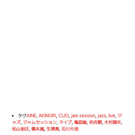
タグ
AINE
,
AKINORI
,
CIJO
,
jam session
,
jazz
,
live
,
ジ
ャズ
,
ジャムセッション
,
ライブ
,
亀田紬
,
向吉瞭
,
木村晴矢
,
松山裕汰
,
橋本嵐
,
生演奏
,
石川大地