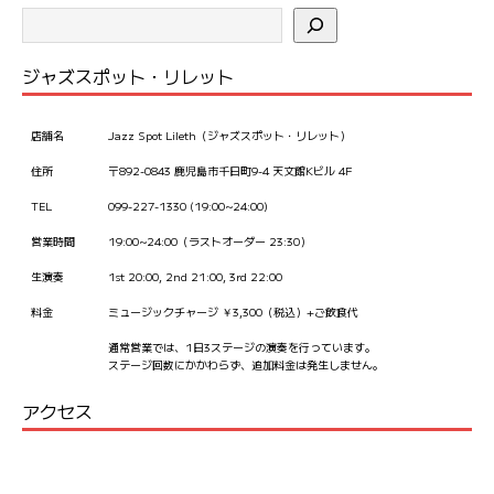
ー
シ
ジャズスポット・リレット
ョ
ン
店舗名
Jazz Spot Lileth（ジャズスポット・リレット）
住所
〒892-0843 鹿児島市千日町9-4 天文館Kビル 4F
TEL
099-227-1330 (19:00~24:00)
営業時間
19:00~24:00（ラストオーダー 23:30）
生演奏
1st 20:00, 2nd 21:00, 3rd 22:00
料金
ミュージックチャージ ￥3,300（税込）+ご飲食代
通常営業では、1日3ステージの演奏を行っています。
ステージ回数にかかわらず、追加料金は発生しません。
アクセス