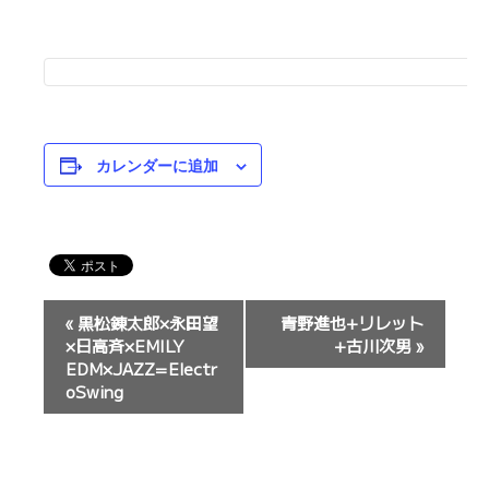
カレンダーに追加
イ
«
黒松錬太郎×永田望
青野進也+リレット
ベ
×日高斉×EMILY
+古川次男
»
ン
EDM×JAZZ=Electr
oSwing
ト
ナ
ビ
ゲ