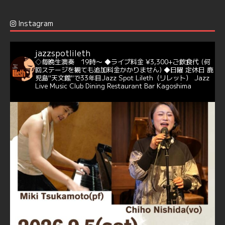
Jazz Spot Lilet
@jazzspotlileth
·
12 12月 2024
Instagram
@delightful_gang
が、ダニー・ハサウェイ（Donny
Hathaway）のクリスマス定番曲「This Christmas」をカ
バー♪♬
jazzspotlileth
当店での演奏シーンもご覧いただけます❣❣
◇毎晩生演奏 19時〜
◆ライブ料金 ¥3,300+ご飲食代
(何
#天文館ミリオネーション
#ジャミラ
#クリスマスソング
回ステージを観ても追加料金かかりません)
◆日曜 定休日
鹿
https://youtu.be/2lhypP4KWc4?si=CEbY-wEg5HDc_iEv
児島"天文館"で33年目Jazz Spot Lileth（リレット）
Jazz
Live Music Club Dining Restaurant Bar Kagoshima
6
Twitter
Jazz Spot Lilet
@jazzspotlileth
·
11 11月 2024
忘年会＆新年会 ご予約承り中❣❣
☆窓辺から天文館ミリオネーション
☆JAZZの生演奏を聴きながら♪
☆地産地消に拘ったフードメニュー
プラン内容はご予算とご要望に応じてアレンジ可能ですの
で、お気軽にお問い合せください
https://jazzspotlileth.com/recommend/8650
6
7
Twitter
Load More