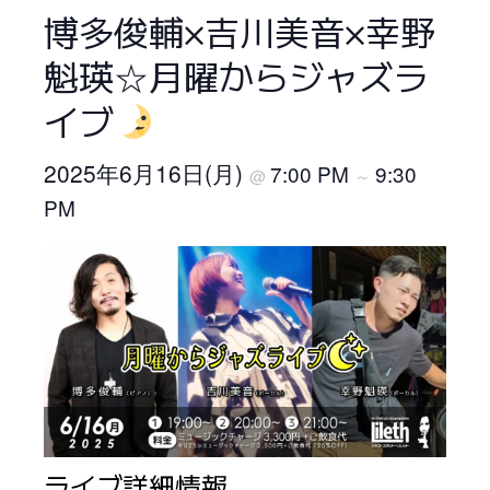
博多俊輔×吉川美音×幸野
魁瑛☆月曜からジャズラ
イブ
2025年6月16日(月)
7:00 PM
9:30
@
～
PM
ライブ詳細情報