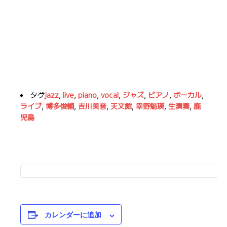
タグ
jazz
,
live
,
piano
,
vocal
,
ジャズ
,
ピアノ
,
ボーカル
,
ライブ
,
博多俊輔
,
吉川美音
,
天文館
,
幸野魁瑛
,
生演奏
,
鹿
児島
カレンダーに追加