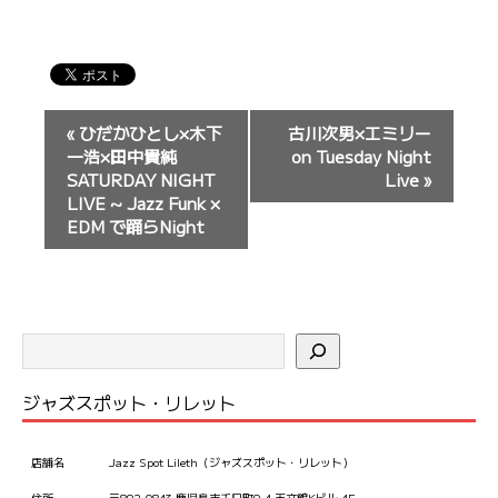
イ
«
ひだかひとし×木下
古川次男×エミリー
ベ
一浩×田中貴純
on Tuesday Night
ン
SATURDAY NIGHT
Live
»
LIVE ~ Jazz Funk ×
ト
EDM で踊らNight
ナ
ビ
ゲ
ー
シ
ョ
ジャズスポット・リレット
ン
店舗名
Jazz Spot Lileth（ジャズスポット・リレット）
住所
〒892-0843 鹿児島市千日町9-4 天文館Kビル 4F