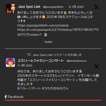
Jazz Spot Lilet
@jazzspotlileth
·
6 1月 2025
あけましておめでとうございます
本年もよろしくお
願い申し上げます
2025年1月のスケジュールはコチ
ラ❣❣
https://jazzspotlileth.com/schedule
https://x.com/jazzspotLILETH/status/1876318636719
407573/video/1
3
Twitter
Jazz Spot Lilet リツイートされました
エミリー☆ファミリーコンサート
@emilyfamicon
·
5 1月 2025
みなさま、あけましておめでとうございます
2025年のスタートにふさわしいイベント、イオンモール鹿
児島で「エミリー☆ファミリーコンサート」をお届けして
きました
#バルーンアート
#うたのおねえさん
https://t.co/aYIuxnz…
Facebook
6
7
Twitter