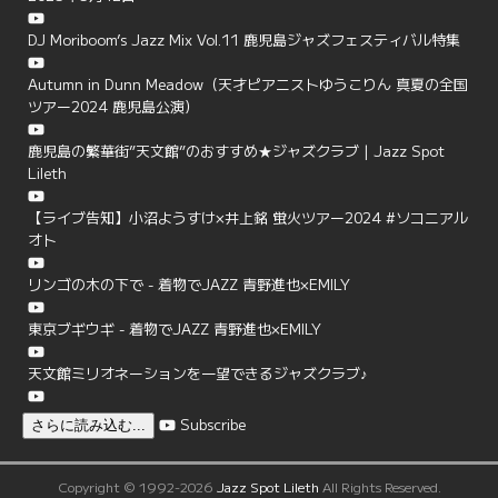
DJ Moriboom’s Jazz Mix Vol.11 鹿児島ジャズフェスティバル特集
Autumn in Dunn Meadow（天才ピアニストゆうこりん 真夏の全国
ツアー2024 鹿児島公演）
鹿児島の繁華街”天文館”のおすすめ★ジャズクラブ | Jazz Spot
Lileth
【ライブ告知】小沼ようすけ×井上銘 蛍火ツアー2024 #ソコニアル
オト
リンゴの木の下で - 着物でJAZZ 青野進也×EMILY
東京ブギウギ - 着物でJAZZ 青野進也×EMILY
天文館ミリオネーションを一望できるジャズクラブ♪
Subscribe
さらに読み込む...
Copyright © 1992-2026
Jazz Spot Lileth
All Rights Reserved.