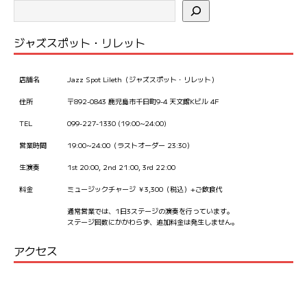
ジャズスポット・リレット
店舗名
Jazz Spot Lileth（ジャズスポット・リレット）
住所
〒892-0843 鹿児島市千日町9-4 天文館Kビル 4F
TEL
099-227-1330 (19:00~24:00)
営業時間
19:00~24:00（ラストオーダー 23:30）
生演奏
1st 20:00, 2nd 21:00, 3rd 22:00
料金
ミュージックチャージ ￥3,300（税込）+ご飲食代
通常営業では、1日3ステージの演奏を行っています。
ステージ回数にかかわらず、追加料金は発生しません。
アクセス