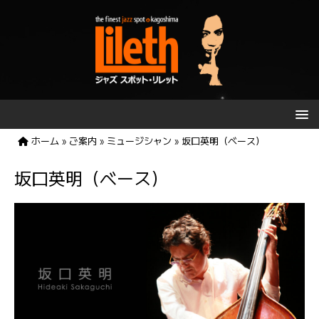
ホーム
»
ご案内
»
ミュージシャン
»
坂口英明（ベース）
坂口英明（ベース）