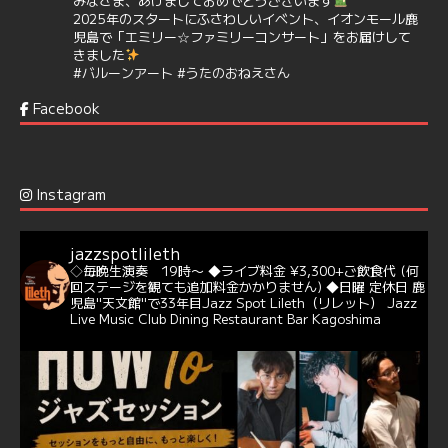
みなさま、あけましておめでとうございます
2025年のスタートにふさわしいイベント、イオンモール鹿
児島で「エミリー☆ファミリーコンサート」をお届けして
きました
#バルーンアート
#うたのおねえさん
https://t.co/aYIuxnz…
Facebook
6
7
Twitter
Jazz Spot Lilet
@jazzspotlileth
·
12 12月 2024
Instagram
@delightful_gang
が、ダニー・ハサウェイ（Donny
Hathaway）のクリスマス定番曲「This Christmas」をカ
バー♪♬
jazzspotlileth
当店での演奏シーンもご覧いただけます❣❣
◇毎晩生演奏 19時〜
◆ライブ料金 ¥3,300+ご飲食代
(何
#天文館ミリオネーション
#ジャミラ
#クリスマスソング
回ステージを観ても追加料金かかりません)
◆日曜 定休日
鹿
https://youtu.be/2lhypP4KWc4?si=CEbY-wEg5HDc_iEv
児島"天文館"で33年目Jazz Spot Lileth（リレット）
Jazz
Live Music Club Dining Restaurant Bar Kagoshima
6
Twitter
Jazz Spot Lilet
@jazzspotlileth
·
11 11月 2024
忘年会＆新年会 ご予約承り中❣❣
☆窓辺から天文館ミリオネーション
☆JAZZの生演奏を聴きながら♪