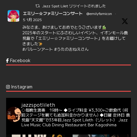
Jazz Spot Lilet リツイートされました
エミリー☆ファミリーコンサート
@emilyfamicon
·
5 1月 2025
みなさま、あけましておめでとうございます
2025年のスタートにふさわしいイベント、イオンモール鹿
児島で「エミリー☆ファミリーコンサート」をお届けして
きました
#バルーンアート
#うたのおねえさん
https://t.co/aYIuxnz…
Facebook
6
7
Twitter
Jazz Spot Lilet
@jazzspotlileth
·
12 12月 2024
Instagram
@delightful_gang
が、ダニー・ハサウェイ（Donny
Hathaway）のクリスマス定番曲「This Christmas」をカ
バー♪♬
jazzspotlileth
当店での演奏シーンもご覧いただけます❣❣
◇毎晩生演奏 19時〜
◆ライブ料金 ¥3,300+ご飲食代
(何
#天文館ミリオネーション
#ジャミラ
#クリスマスソング
回ステージを観ても追加料金かかりません)
◆日曜 定休日
鹿
https://youtu.be/2lhypP4KWc4?si=CEbY-wEg5HDc_iEv
児島"天文館"で33年目Jazz Spot Lileth（リレット）
Jazz
Live Music Club Dining Restaurant Bar Kagoshima
6
Twitter