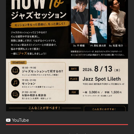
Jazz Spot Lilet
@jazzspotlileth
·
11 11月 2024
忘年会＆新年会 ご予約承り中❣❣
☆窓辺から天文館ミリオネーション
☆JAZZの生演奏を聴きながら♪
☆地産地消に拘ったフードメニュー
プラン内容はご予算とご要望に応じてアレンジ可能ですの
で、お気軽にお問い合せください
https://jazzspotlileth.com/recommend/8650
6
7
Twitter
Load More
YouTube