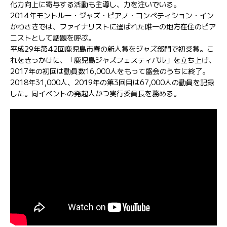
化力向上に寄与する活動も主導し、力を注いでいる。
2014年モントルー・ジャズ・ピアノ・コンペティション・イン
かわさきでは、ファイナリストに選ばれた唯一の地方在住のピア
ニストとして話題を呼ぶ。
平成29年第42回鹿児島市春の新人賞をジャズ部門で初受賞。こ
れをきっかけに、「鹿児島ジャズフェスティバル」を立ち上げ、
2017年の初回は動員数16,000人をもって盛会のうちに終了。
2018年31,000人、2019年の第3回目は67,000人の動員を記録
した。同イベントの発起人かつ実行委員長を務める。