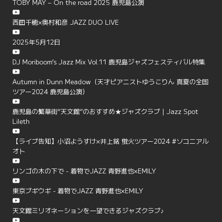
TOBY MAY – On the road 2025 鹿児島公演
西田千穂×奥村和彦 JAZZ DUO LIVE
2025年5月12日
DJ Moriboom’s Jazz Mix Vol.11 鹿児島ジャズフェスティバル特集
Autumn in Dunn Meadow（天才ピアニストゆうこりん 真夏の全国
ツアー2024 鹿児島公演）
鹿児島の繁華街”天文館”のおすすめ★ジャズクラブ | Jazz Spot
Lileth
【ライブ告知】小沼ようすけ×井上銘 蛍火ツアー2024 #ソコニアル
オト
リンゴの木の下で - 着物でJAZZ 青野進也×EMILY
東京ブギウギ - 着物でJAZZ 青野進也×EMILY
天文館ミリオネーションを一望できるジャズクラブ♪