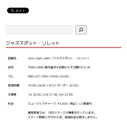
ジャズスポット・リレット
店舗名
Jazz Spot Lileth（ジャズスポット・リレット）
住所
〒892-0843 鹿児島市千日町9-4 天文館Kビル 4F
TEL
099-227-1330 (19:00~24:00)
営業時間
19:00~24:00（ラストオーダー 23:30）
生演奏
1st 20:00, 2nd 21:00, 3rd 22:00
料金
ミュージックチャージ ￥3,300（税込）+ご飲食代
通常営業では、1日3ステージの演奏を行っています。
ステージ回数にかかわらず、追加料金は発生しません。