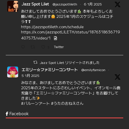
Jazz Spot Lilet
@jazzspotlileth
·
6 1月 2025
あけましておめでとうございます
本年もよろしくお
願い申し上げます
2025年1月のスケジュールはコチ
ラ❣❣
https://jazzspotlileth.com/schedule
https://x.com/jazzspotLILETH/status/1876318636719
407573/video/1
3
Twitter
Jazz Spot Lilet リツイートされました
エミリー☆ファミリーコンサート
@emilyfamicon
·
5 1月 2025
みなさま、あけましておめでとうございます
2025年のスタートにふさわしいイベント、イオンモール鹿
児島で「エミリー☆ファミリーコンサート」をお届けして
きました
#バルーンアート
#うたのおねえさん
https://t.co/aYIuxnz…
Facebook
6
7
Twitter