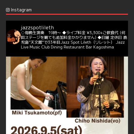
Jazz Spot Lilet
@jazzspotlileth
·
12 12月 2024
Instagram
@delightful_gang
が、ダニー・ハサウェイ（Donny
Hathaway）のクリスマス定番曲「This Christmas」をカ
バー♪♬
jazzspotlileth
当店での演奏シーンもご覧いただけます❣❣
◇毎晩生演奏 19時〜
◆ライブ料金 ¥3,300+ご飲食代
(何
#天文館ミリオネーション
#ジャミラ
#クリスマスソング
回ステージを観ても追加料金かかりません)
◆日曜 定休日
鹿
https://youtu.be/2lhypP4KWc4?si=CEbY-wEg5HDc_iEv
児島"天文館"で33年目Jazz Spot Lileth（リレット）
Jazz
Live Music Club Dining Restaurant Bar Kagoshima
6
Twitter
Jazz Spot Lilet
@jazzspotlileth
·
11 11月 2024
忘年会＆新年会 ご予約承り中❣❣
☆窓辺から天文館ミリオネーション
☆JAZZの生演奏を聴きながら♪
☆地産地消に拘ったフードメニュー
プラン内容はご予算とご要望に応じてアレンジ可能ですの
で、お気軽にお問い合せください
https://jazzspotlileth.com/recommend/8650
6
7
Twitter
Load More