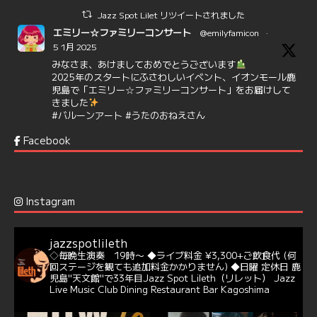
Jazz Spot Lilet リツイートされました
エミリー☆ファミリーコンサート
@emilyfamicon
·
5 1月 2025
みなさま、あけましておめでとうございます
2025年のスタートにふさわしいイベント、イオンモール鹿
児島で「エミリー☆ファミリーコンサート」をお届けして
きました
#バルーンアート
#うたのおねえさん
https://t.co/aYIuxnz…
Facebook
6
7
Twitter
Jazz Spot Lilet
@jazzspotlileth
·
12 12月 2024
Instagram
@delightful_gang
が、ダニー・ハサウェイ（Donny
Hathaway）のクリスマス定番曲「This Christmas」をカ
バー♪♬
jazzspotlileth
当店での演奏シーンもご覧いただけます❣❣
◇毎晩生演奏 19時〜
◆ライブ料金 ¥3,300+ご飲食代
(何
#天文館ミリオネーション
#ジャミラ
#クリスマスソング
回ステージを観ても追加料金かかりません)
◆日曜 定休日
鹿
https://youtu.be/2lhypP4KWc4?si=CEbY-wEg5HDc_iEv
児島"天文館"で33年目Jazz Spot Lileth（リレット）
Jazz
Live Music Club Dining Restaurant Bar Kagoshima
6
Twitter