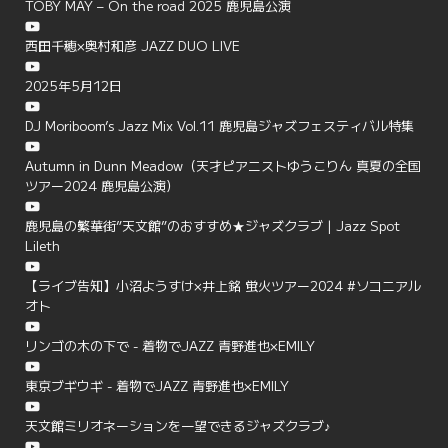
TOBY MAY – On the road 2025 鹿児島公演
西田千穂×奥村和彦 JAZZ DUO LIVE
2025年5月12日
DJ Moriboom’s Jazz Mix Vol.11 鹿児島ジャズフェスティバル特集
Autumn in Dunn Meadow（天才ピアニストゆうこりん 真夏の全国
ツアー2024 鹿児島公演）
鹿児島の繁華街”天文館”のおすすめ★ジャズクラブ | Jazz Spot
Lileth
【ライブ告知】小沼ようすけ×井上銘 蛍火ツアー2024 #ソコニアル
オト
リンゴの木の下で - 着物でJAZZ 青野進也×EMILY
東京ブギウギ - 着物でJAZZ 青野進也×EMILY
天文館ミリオネーションを一望できるジャズクラブ♪