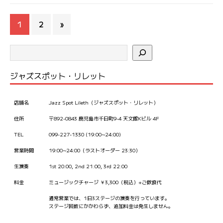
1
2
»
ジャズスポット・リレット
店舗名
Jazz Spot Lileth（ジャズスポット・リレット）
住所
〒892-0843 鹿児島市千日町9-4 天文館Kビル 4F
TEL
099-227-1330 (19:00~24:00)
営業時間
19:00~24:00（ラストオーダー 23:30）
生演奏
1st 20:00, 2nd 21:00, 3rd 22:00
料金
ミュージックチャージ ￥3,300（税込）+ご飲食代
通常営業では、1日3ステージの演奏を行っています。
ステージ回数にかかわらず、追加料金は発生しません。