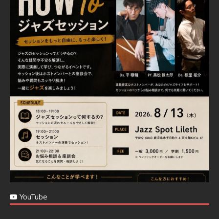
Jazz Spot Lilet
@jazzspotlileth
·
11 11月 2024
忘年会＆新年会 ご予約承り中❣❣
☆窓辺から天文館ミリオネーション
☆JAZZの生演奏を聴きながら♪
☆地産地消に拘ったフードメニュー
プラン内容はご予算とご要望に応じてアレンジ可能ですの
で、お気軽にお問い合せください
https://jazzspotlileth.com/recommend/8650
6
7
Twitter
Load More
YouTube