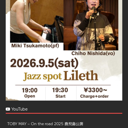
忘年会＆新年会 ご予約承り中❣❣
☆窓辺から天文館ミリオネーション
☆JAZZの生演奏を聴きながら♪
☆地産地消に拘ったフードメニュー
プラン内容はご予算とご要望に応じてアレンジ可能ですの
で、お気軽にお問い合せください
https://jazzspotlileth.com/recommend/8650
6
7
Twitter
Load More
YouTube
TOBY MAY – On the road 2025 鹿児島公演