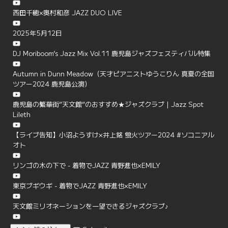
西田千穂×奥村和彦 JAZZ DUO LIVE
2025年5月12日
DJ Moriboom’s Jazz Mix Vol.11 鹿児島ジャズフェスティバル特集
Autumn in Dunn Meadow（天才ピアニストゆうこりん 真夏の全国
ツアー2024 鹿児島公演）
鹿児島の繁華街”天文館”のおすすめ★ジャズクラブ | Jazz Spot
Lileth
【ライブ告知】小沼ようすけ×井上銘 蛍火ツアー2024 #ソコニアル
オト
リンゴの木の下で - 着物でJAZZ 青野進也×EMILY
東京ブギウギ - 着物でJAZZ 青野進也×EMILY
天文館ミリオネーションを一望できるジャズクラブ♪