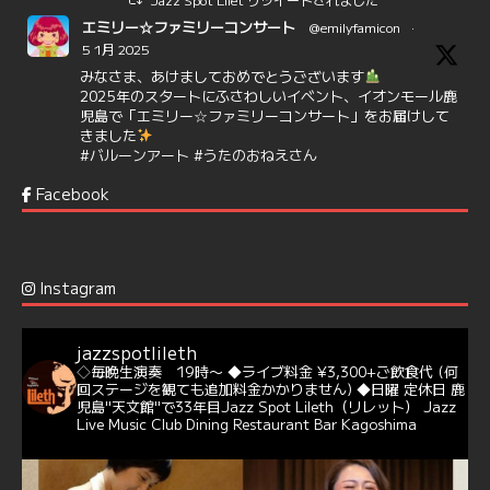
エミリー☆ファミリーコンサート
@emilyfamicon
·
5 1月 2025
みなさま、あけましておめでとうございます
2025年のスタートにふさわしいイベント、イオンモール鹿
児島で「エミリー☆ファミリーコンサート」をお届けして
きました
#バルーンアート
#うたのおねえさん
https://t.co/aYIuxnz…
Facebook
6
7
Twitter
Jazz Spot Lilet
@jazzspotlileth
·
12 12月 2024
Instagram
@delightful_gang
が、ダニー・ハサウェイ（Donny
Hathaway）のクリスマス定番曲「This Christmas」をカ
バー♪♬
jazzspotlileth
当店での演奏シーンもご覧いただけます❣❣
◇毎晩生演奏 19時〜
◆ライブ料金 ¥3,300+ご飲食代
(何
#天文館ミリオネーション
#ジャミラ
#クリスマスソング
回ステージを観ても追加料金かかりません)
◆日曜 定休日
鹿
https://youtu.be/2lhypP4KWc4?si=CEbY-wEg5HDc_iEv
児島"天文館"で33年目Jazz Spot Lileth（リレット）
Jazz
Live Music Club Dining Restaurant Bar Kagoshima
6
Twitter
Jazz Spot Lilet
@jazzspotlileth
·
11 11月 2024