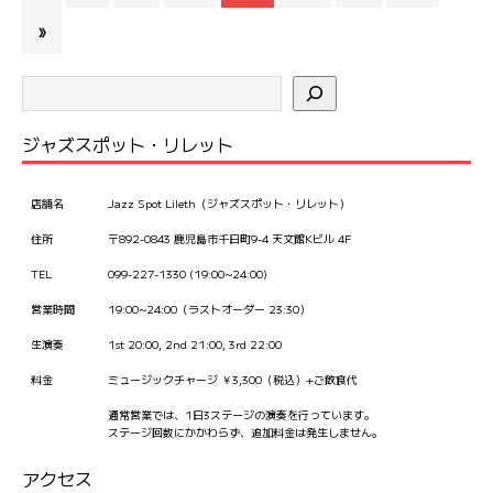
»
ジャズスポット・リレット
店舗名
Jazz Spot Lileth（ジャズスポット・リレット）
住所
〒892-0843 鹿児島市千日町9-4 天文館Kビル 4F
TEL
099-227-1330 (19:00~24:00)
営業時間
19:00~24:00（ラストオーダー 23:30）
生演奏
1st 20:00, 2nd 21:00, 3rd 22:00
料金
ミュージックチャージ ￥3,300（税込）+ご飲食代
通常営業では、1日3ステージの演奏を行っています。
ステージ回数にかかわらず、追加料金は発生しません。
アクセス