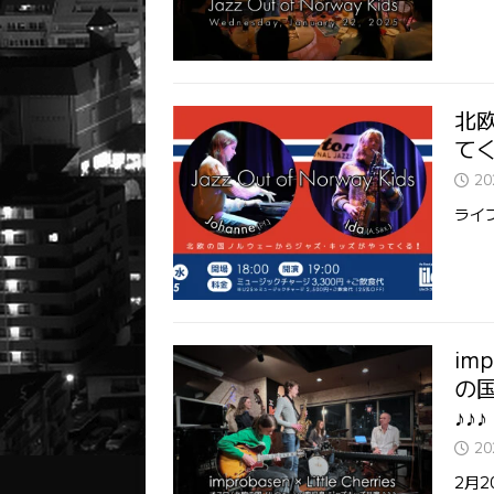
北
てくる
2
ライ
imp
の
♪♪♪
2
2月2