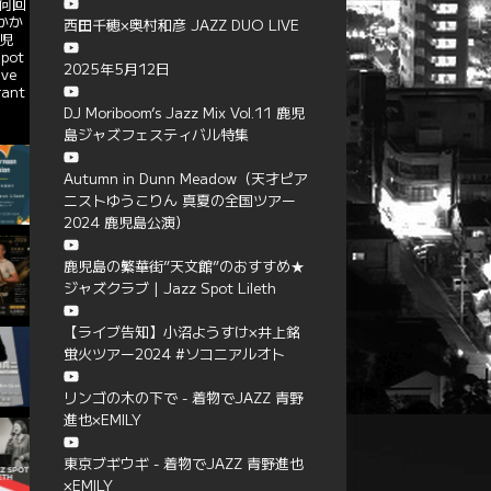
何回
かか
西田千穂×奥村和彦 JAZZ DUO LIVE
児
pot
2025年5月12日
ive
rant
DJ Moriboom’s Jazz Mix Vol.11 鹿児
島ジャズフェスティバル特集
Autumn in Dunn Meadow（天才ピア
ニストゆうこりん 真夏の全国ツアー
2024 鹿児島公演）
鹿児島の繁華街”天文館”のおすすめ★
ジャズクラブ | Jazz Spot Lileth
【ライブ告知】小沼ようすけ×井上銘
蛍火ツアー2024 #ソコニアルオト
リンゴの木の下で - 着物でJAZZ 青野
進也×EMILY
東京ブギウギ - 着物でJAZZ 青野進也
×EMILY