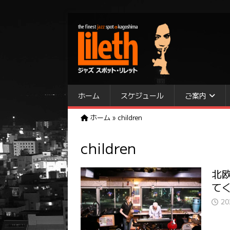
ホーム
スケジュール
ご案内
ホーム
»
children
children
北
てくる
2