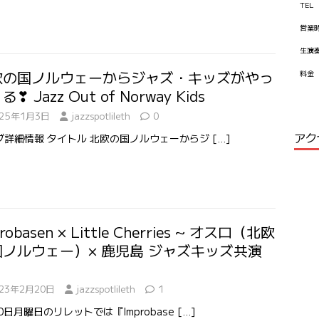
TEL
営業
生演
欧の国ノルウェーからジャズ・キッズがやっ
料金
❣ Jazz Out of Norway Kids
025年1月3日
jazzspotlileth
0
アク
ブ詳細情報 タイトル 北欧の国ノルウェーからジ
[…]
robasen × Little Cherries ~ オスロ（北欧
国ノルウェー）× 鹿児島 ジャズキッズ共演
023年2月20日
jazzspotlileth
1
0日月曜日のリレットでは『Improbase
[…]