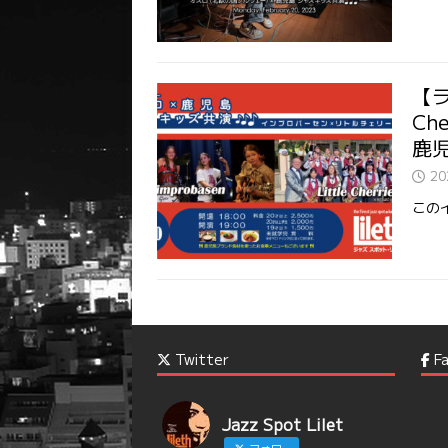
【ラ
Ch
鹿児
2
この
Twitter
Fa
Jazz Spot Lilet