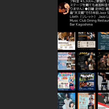
ブ料金 ¥3,300+ご飲食代
(
ステージを観ても追加料金
りません)
◆日曜 定休日
鹿
島"天文館"で33年目Jazz S
Lileth（リレット）
Jazz L
Music Club Dining Restau
Bar Kagoshima
れまし