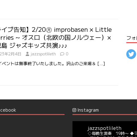
イブ告知】2/20㊊ improbasen × Little
erries ~ オスロ（北欧の国ノルウェー）×
フォ
島 ジャズキッズ共演♪♪♪
023年2月4日
jazzspotlileth
0
イベントは無事終了いたしました。沢山のご来場＆
[…]
cebook
Instagram
jazzspotlileth
◇毎晩生演奏 19時〜
◆