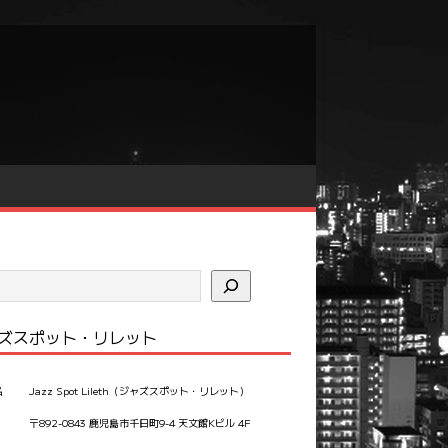
ズスポット・リレット
名
Jazz Spot Lileth（ジャズスポット・リレット）
〒892-0843 鹿児島市千日町9-4 天文館Kビル 4F