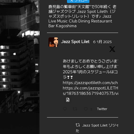
フォロー
鹿児島の繁華街"天文館"で30年続く 老
舗ジャズクラブ Jazz Spot Lileth（ジ
ャズスポットリレット）です♪ Jazz
Live Music Club Dining Restaurant
Bar Kagoshima
Jazz Spot Lilet
6 1月 2025
あけましておめでとうございます
本
年もよろしくお願い申し上げます
2025年1月のスケジュールはコチ
ラ❣❣
https://jazzspotlileth.com/schedule
https://x.com/jazzspotLILETH/statu
s/1876318636719407573/video/1
3
Twitter
Jazz Spot Lilet リツイートさ
た