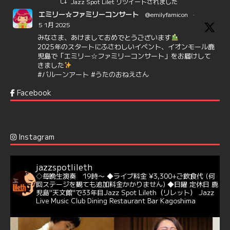
Jazz Spot Lilet リツイートされました
エミリー☆ファミリーコンサート
@emilyfamicon
·
5 1月 2025
みなさま、あけましておめでとうございます
2025年のスタートにふさわしいイベント、イオンモール鹿
児島で「エミリー☆ファミリーコンサート」をお届けして
きました
#バルーンアート
#うたのおねえさん
https://t.co/aYIuxnz…
Facebook
6
7
Twitter
Jazz Spot Lilet
@jazzspotlileth
·
12 12月 2024
Instagram
@delightful_gang
が、ダニー・ハサウェイ（Donny
Hathaway）のクリスマス定番曲「This Christmas」をカ
バー♪♬
jazzspotlileth
当店での演奏シーンもご覧いただけます❣❣
◇毎晩生演奏 19時〜
◆ライブ料金 ¥3,300+ご飲食代
(何
#天文館ミリオネーション
#ジャミラ
#クリスマスソング
回ステージを観ても追加料金かかりません)
◆日曜 定休日
鹿
https://youtu.be/2lhypP4KWc4?si=CEbY-wEg5HDc_iEv
児島"天文館"で33年目Jazz Spot Lileth（リレット）
Jazz
Live Music Club Dining Restaurant Bar Kagoshima
6
Twitter