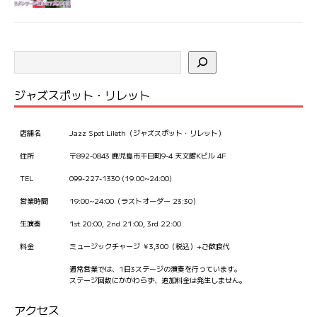
ジャズスポット・リレット
店舗名
Jazz Spot Lileth（ジャズスポット・リレット）
住所
〒892-0843 鹿児島市千日町9-4 天文館Kビル 4F
TEL
099-227-1330 (19:00~24:00)
営業時間
19:00~24:00（ラストオーダー 23:30）
生演奏
1st 20:00, 2nd 21:00, 3rd 22:00
料金
ミュージックチャージ ￥3,300（税込）+ご飲食代
通常営業では、1日3ステージの演奏を行っています。
ステージ回数にかかわらず、追加料金は発生しません。
アクセス