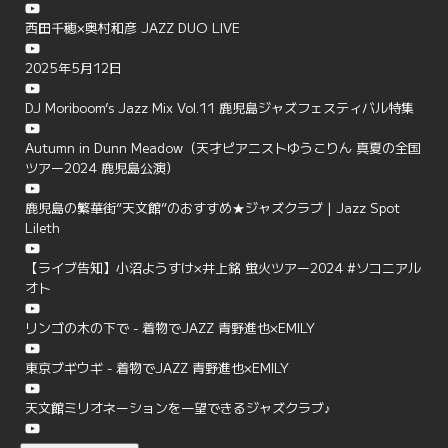
西田千穂×奥村和彦 JAZZ DUO LIVE
2025年5月12日
DJ Moriboom’s Jazz Mix Vol.11 鹿児島ジャズフェスティバル特集
Autumn in Dunn Meadow（天才ピアニストゆうこりん 真夏の全国
ツアー2024 鹿児島公演）
鹿児島の繁華街”天文館”のおすすめ★ジャズクラブ | Jazz Spot
Lileth
【ライブ告知】小沼ようすけ×井上銘 蛍火ツアー2024 #ソコニアル
オト
リンゴの木の下で - 着物でJAZZ 青野進也×EMILY
東京ブギウギ - 着物でJAZZ 青野進也×EMILY
天文館ミリオネーションを一望できるジャズクラブ♪