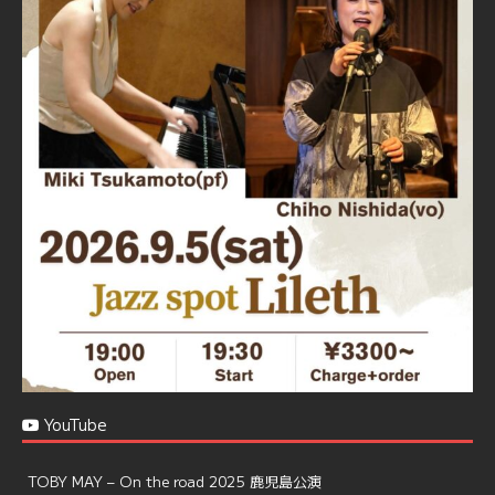
Jazz Spot Lilet
@jazzspotlileth
·
11 11月 2024
忘年会＆新年会 ご予約承り中❣❣
☆窓辺から天文館ミリオネーション
☆JAZZの生演奏を聴きながら♪
☆地産地消に拘ったフードメニュー
プラン内容はご予算とご要望に応じてアレンジ可能ですの
で、お気軽にお問い合せください
https://jazzspotlileth.com/recommend/8650
6
7
Twitter
Load More
YouTube
TOBY MAY – On the road 2025 鹿児島公演