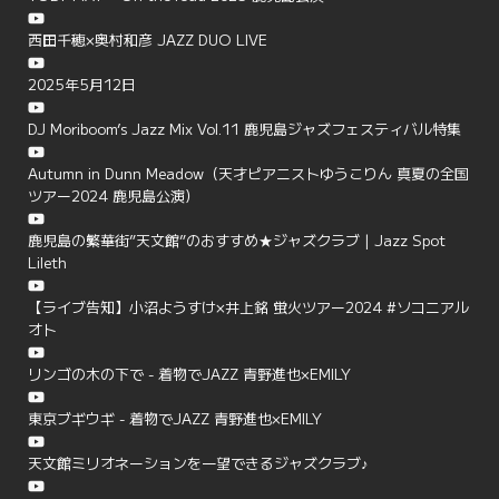
西田千穂×奥村和彦 JAZZ DUO LIVE
2025年5月12日
DJ Moriboom’s Jazz Mix Vol.11 鹿児島ジャズフェスティバル特集
Autumn in Dunn Meadow（天才ピアニストゆうこりん 真夏の全国
ツアー2024 鹿児島公演）
鹿児島の繁華街”天文館”のおすすめ★ジャズクラブ | Jazz Spot
Lileth
【ライブ告知】小沼ようすけ×井上銘 蛍火ツアー2024 #ソコニアル
オト
リンゴの木の下で - 着物でJAZZ 青野進也×EMILY
東京ブギウギ - 着物でJAZZ 青野進也×EMILY
天文館ミリオネーションを一望できるジャズクラブ♪