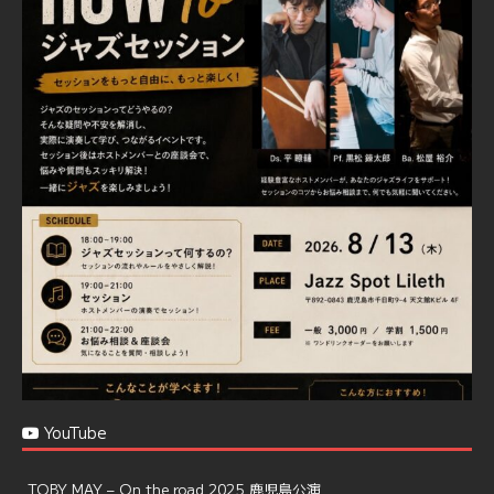
Jazz Spot Lilet
@jazzspotlileth
·
11 11月 2024
忘年会＆新年会 ご予約承り中❣❣
☆窓辺から天文館ミリオネーション
☆JAZZの生演奏を聴きながら♪
☆地産地消に拘ったフードメニュー
プラン内容はご予算とご要望に応じてアレンジ可能ですの
で、お気軽にお問い合せください
https://jazzspotlileth.com/recommend/8650
6
7
Twitter
Load More
YouTube
TOBY MAY – On the road 2025 鹿児島公演