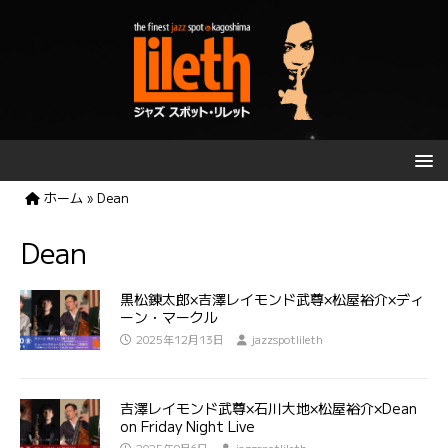
ホーム
»
Dean
Dean
黒松錬太郎×吉澤レイモンド武尊×松屋裕介×ディ
ーン・マークル
2025年12月13日
jazzspotlileth
吉澤レイモンド武尊×石川大地×松屋裕介×Dean
on Friday Night Live