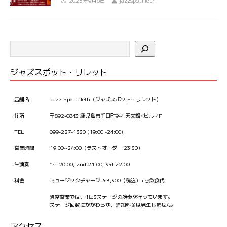
2025年9月6日
jazzspotlileth
ジャズスポット・リレット
店舗名
Jazz Spot Lileth（ジャズスポット・リレット）
住所
〒892-0843 鹿児島市千日町9-4 天文館Kビル 4F
TEL
099-227-1330 (19:00~24:00)
営業時間
19:00~24:00（ラストオーダー 23:30）
生演奏
1st 20:00, 2nd 21:00, 3rd 22:00
料金
ミュージックチャージ ￥3,300（税込）+ご飲食代
通常営業では、1日3ステージの演奏を行っています。
ステージ回数にかかわらず、追加料金は発生しません。
アクセス