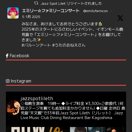
Jazz Spot Lilet リツイートされました
エミリー☆ファミリーコンサート
@emilyfamicon
·
5 1月 2025
みなさま、あけましておめでとうございます
2025年のスタートにふさわしいイベント、イオンモール鹿
児島で「エミリー☆ファミリーコンサート」をお届けして
きました
#バルーンアート
#うたのおねえさん
https://t.co/aYIuxnz…
Facebook
6
7
Twitter
Jazz Spot Lilet
@jazzspotlileth
·
12 12月 2024
Instagram
@delightful_gang
が、ダニー・ハサウェイ（Donny
Hathaway）のクリスマス定番曲「This Christmas」をカ
バー♪♬
jazzspotlileth
当店での演奏シーンもご覧いただけます❣❣
◇毎晩生演奏 19時〜
◆ライブ料金 ¥3,300+ご飲食代
(何
#天文館ミリオネーション
#ジャミラ
#クリスマスソング
回ステージを観ても追加料金かかりません)
◆日曜 定休日
鹿
https://youtu.be/2lhypP4KWc4?si=CEbY-wEg5HDc_iEv
児島"天文館"で33年目Jazz Spot Lileth（リレット）
Jazz
Live Music Club Dining Restaurant Bar Kagoshima
6
Twitter