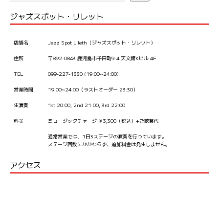
ジャズスポット・リレット
店舗名
Jazz Spot Lileth（ジャズスポット・リレット）
住所
〒892-0843 鹿児島市千日町9-4 天文館Kビル 4F
TEL
099-227-1330 (19:00~24:00)
営業時間
19:00~24:00（ラストオーダー 23:30）
生演奏
1st 20:00, 2nd 21:00, 3rd 22:00
料金
ミュージックチャージ ￥3,300（税込）+ご飲食代
通常営業では、1日3ステージの演奏を行っています。
ステージ回数にかかわらず、追加料金は発生しません。
アクセス