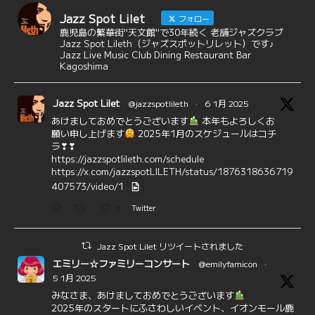
Jazz Spot Lilet
フォロー
鹿児島の繁華街"天文館"で30年続く 老舗ジャズクラブ
Jazz Spot Lileth（ジャズスポットリレット）です♪
Jazz Live Music Club Dining Restaurant Bar
Kagoshima
Jazz Spot Lilet
@jazzspotlileth
·
6 1月 2025
あけましておめでとうございます
本年もよろしくお
願い申し上げます
2025年1月のスケジュールはコチ
ラ❣❣
https://jazzspotlileth.com/schedule
https://x.com/jazzspotLILETH/status/1876318636719
407573/video/1
3
Twitter
Jazz Spot Lilet リツイートされました
エミリー☆ファミリーコンサート
@emilyfamicon
·
5 1月 2025
みなさま、あけましておめでとうございます
2025年のスタートにふさわしいイベント、イオンモール鹿