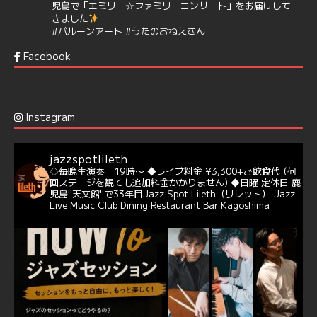
児島で「エミリー☆ファミリーコンサート」をお届けして
きました
#バルーンアート
#うたのおねえさん
https://t.co/aYIuxnz…
Facebook
6
7
Twitter
Jazz Spot Lilet
@jazzspotlileth
·
12 12月 2024
Instagram
@delightful_gang
が、ダニー・ハサウェイ（Donny
Hathaway）のクリスマス定番曲「This Christmas」をカ
バー♪♬
jazzspotlileth
当店での演奏シーンもご覧いただけます❣❣
◇毎晩生演奏 19時〜
◆ライブ料金 ¥3,300+ご飲食代
(何
#天文館ミリオネーション
#ジャミラ
#クリスマスソング
回ステージを観ても追加料金かかりません)
◆日曜 定休日
鹿
https://youtu.be/2lhypP4KWc4?si=CEbY-wEg5HDc_iEv
児島"天文館"で33年目Jazz Spot Lileth（リレット）
Jazz
Live Music Club Dining Restaurant Bar Kagoshima
6
Twitter
Jazz Spot Lilet
@jazzspotlileth
·
11 11月 2024
忘年会＆新年会 ご予約承り中❣❣
☆窓辺から天文館ミリオネーション
☆JAZZの生演奏を聴きながら♪
☆地産地消に拘ったフードメニュー
プラン内容はご予算とご要望に応じてアレンジ可能ですの