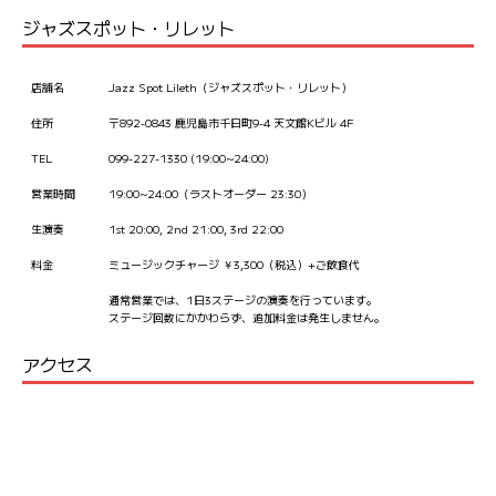
ジャズスポット・リレット
店舗名
Jazz Spot Lileth（ジャズスポット・リレット）
住所
〒892-0843 鹿児島市千日町9-4 天文館Kビル 4F
TEL
099-227-1330 (19:00~24:00)
営業時間
19:00~24:00（ラストオーダー 23:30）
生演奏
1st 20:00, 2nd 21:00, 3rd 22:00
料金
ミュージックチャージ ￥3,300（税込）+ご飲食代
通常営業では、1日3ステージの演奏を行っています。
ステージ回数にかかわらず、追加料金は発生しません。
アクセス