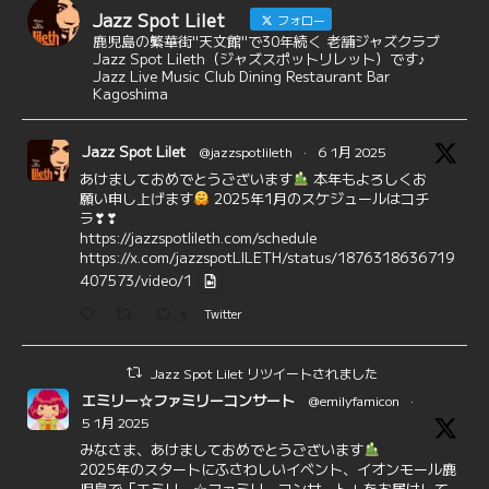
Jazz Spot Lilet
フォロー
鹿児島の繁華街"天文館"で30年続く 老舗ジャズクラブ
Jazz Spot Lileth（ジャズスポットリレット）です♪
Jazz Live Music Club Dining Restaurant Bar
Kagoshima
Jazz Spot Lilet
@jazzspotlileth
·
6 1月 2025
あけましておめでとうございます
本年もよろしくお
願い申し上げます
2025年1月のスケジュールはコチ
ラ❣❣
https://jazzspotlileth.com/schedule
https://x.com/jazzspotLILETH/status/1876318636719
407573/video/1
3
Twitter
Jazz Spot Lilet リツイートされました
エミリー☆ファミリーコンサート
@emilyfamicon
·
5 1月 2025
みなさま、あけましておめでとうございます
2025年のスタートにふさわしいイベント、イオンモール鹿
児島で「エミリー☆ファミリーコンサート」をお届けして