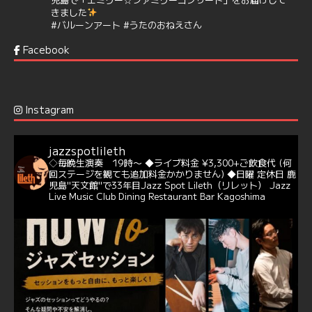
きました
#バルーンアート
#うたのおねえさん
https://t.co/aYIuxnz…
Facebook
6
7
Twitter
Jazz Spot Lilet
@jazzspotlileth
·
12 12月 2024
Instagram
@delightful_gang
が、ダニー・ハサウェイ（Donny
Hathaway）のクリスマス定番曲「This Christmas」をカ
バー♪♬
jazzspotlileth
当店での演奏シーンもご覧いただけます❣❣
◇毎晩生演奏 19時〜
◆ライブ料金 ¥3,300+ご飲食代
(何
#天文館ミリオネーション
#ジャミラ
#クリスマスソング
回ステージを観ても追加料金かかりません)
◆日曜 定休日
鹿
https://youtu.be/2lhypP4KWc4?si=CEbY-wEg5HDc_iEv
児島"天文館"で33年目Jazz Spot Lileth（リレット）
Jazz
Live Music Club Dining Restaurant Bar Kagoshima
6
Twitter
Jazz Spot Lilet
@jazzspotlileth
·
11 11月 2024
忘年会＆新年会 ご予約承り中❣❣
☆窓辺から天文館ミリオネーション
☆JAZZの生演奏を聴きながら♪
☆地産地消に拘ったフードメニュー
プラン内容はご予算とご要望に応じてアレンジ可能ですの