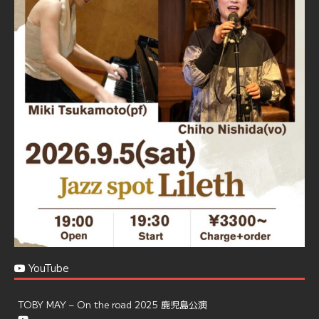
忘年会＆新年会 ご予約承り中❣❣
☆窓辺から天文館ミリオネーション
☆JAZZの生演奏を聴きながら♪
☆地産地消に拘ったフードメニュー
プラン内容はご予算とご要望に応じてアレンジ可能ですの
で、お気軽にお問い合せください
https://jazzspotlileth.com/recommend/8650
6
7
Twitter
Load More
YouTube
TOBY MAY – On the road 2025 鹿児島公演