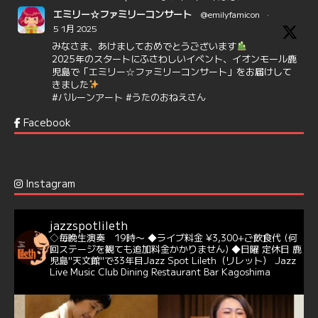
エミリー☆ファミリーコンサート
@emilyfamicon
·
5 1月 2025
みなさま、あけましておめでとうございます
2025年のスタートにふさわしいイベント、イオンモール鹿
児島で「エミリー☆ファミリーコンサート」をお届けして
きました
#バルーンアート
#うたのおねえさん
https://t.co/aYIuxnz…
Facebook
6
7
Twitter
Jazz Spot Lilet
@jazzspotlileth
·
12 12月 2024
Instagram
@delightful_gang
が、ダニー・ハサウェイ（Donny
Hathaway）のクリスマス定番曲「This Christmas」をカ
バー♪♬
jazzspotlileth
当店での演奏シーンもご覧いただけます❣❣
◇毎晩生演奏 19時〜
◆ライブ料金 ¥3,300+ご飲食代
(何
#天文館ミリオネーション
#ジャミラ
#クリスマスソング
回ステージを観ても追加料金かかりません)
◆日曜 定休日
鹿
https://youtu.be/2lhypP4KWc4?si=CEbY-wEg5HDc_iEv
児島"天文館"で33年目Jazz Spot Lileth（リレット）
Jazz
Live Music Club Dining Restaurant Bar Kagoshima
6
Twitter
Jazz Spot Lilet
@jazzspotlileth
·
11 11月 2024