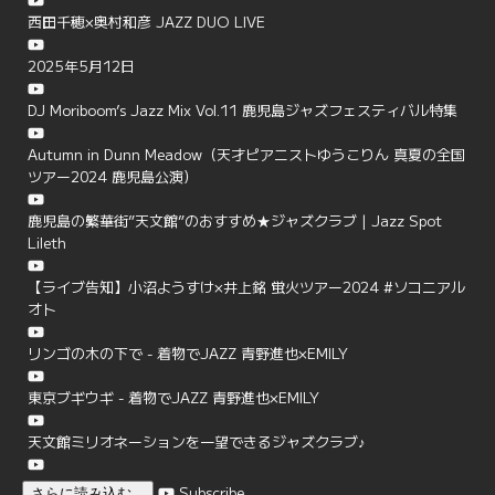
西田千穂×奥村和彦 JAZZ DUO LIVE
2025年5月12日
DJ Moriboom’s Jazz Mix Vol.11 鹿児島ジャズフェスティバル特集
Autumn in Dunn Meadow（天才ピアニストゆうこりん 真夏の全国
ツアー2024 鹿児島公演）
鹿児島の繁華街”天文館”のおすすめ★ジャズクラブ | Jazz Spot
Lileth
【ライブ告知】小沼ようすけ×井上銘 蛍火ツアー2024 #ソコニアル
オト
リンゴの木の下で - 着物でJAZZ 青野進也×EMILY
東京ブギウギ - 着物でJAZZ 青野進也×EMILY
天文館ミリオネーションを一望できるジャズクラブ♪
Subscribe
さらに読み込む...