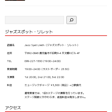
ジャズスポット・リレット
店舗名
Jazz Spot Lileth（ジャズスポット・リレット）
住所
〒892-0843 鹿児島市千日町9-4 天文館Kビル 4F
TEL
099-227-1330 (19:00~24:00)
営業時間
19:00~24:00（ラストオーダー 23:30）
生演奏
1st 20:00, 2nd 21:00, 3rd 22:00
料金
ミュージックチャージ ￥3,300（税込）+ご飲食代
通常営業では、1日3ステージの演奏を行っています。
ステージ回数にかかわらず、追加料金は発生しません。
アクセス