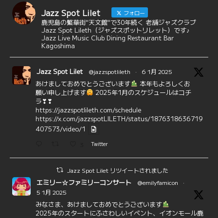
Jazz Spot Lilet
フォロー
鹿児島の繁華街"天文館"で30年続く 老舗ジャズクラブ
Jazz Spot Lileth（ジャズスポットリレット）です♪
Jazz Live Music Club Dining Restaurant Bar
Kagoshima
Jazz Spot Lilet
@jazzspotlileth
·
6 1月 2025
あけましておめでとうございます
本年もよろしくお
願い申し上げます
2025年1月のスケジュールはコチ
ラ❣❣
https://jazzspotlileth.com/schedule
https://x.com/jazzspotLILETH/status/1876318636719
407573/video/1
3
Twitter
Jazz Spot Lilet リツイートされました
エミリー☆ファミリーコンサート
@emilyfamicon
·
5 1月 2025
みなさま、あけましておめでとうございます
2025年のスタートにふさわしいイベント、イオンモール鹿