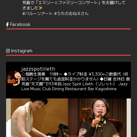
児島で「エミリー☆ファミリーコンサート」をお届けして
きました
#バルーンアート
#うたのおねえさん
https://t.co/aYIuxnz…
Facebook
6
7
Twitter
Jazz Spot Lilet
@jazzspotlileth
·
12 12月 2024
Instagram
@delightful_gang
が、ダニー・ハサウェイ（Donny
Hathaway）のクリスマス定番曲「This Christmas」をカ
バー♪♬
jazzspotlileth
当店での演奏シーンもご覧いただけます❣❣
◇毎晩生演奏 19時〜
◆ライブ料金 ¥3,300+ご飲食代
(何
#天文館ミリオネーション
#ジャミラ
#クリスマスソング
回ステージを観ても追加料金かかりません)
◆日曜 定休日
鹿
https://youtu.be/2lhypP4KWc4?si=CEbY-wEg5HDc_iEv
児島"天文館"で33年目Jazz Spot Lileth（リレット）
Jazz
Live Music Club Dining Restaurant Bar Kagoshima
6
Twitter
Jazz Spot Lilet
@jazzspotlileth
·
11 11月 2024
忘年会＆新年会 ご予約承り中❣❣
☆窓辺から天文館ミリオネーション
☆JAZZの生演奏を聴きながら♪
☆地産地消に拘ったフードメニュー
プラン内容はご予算とご要望に応じてアレンジ可能ですの