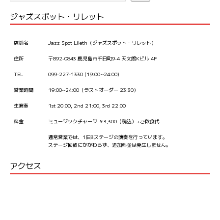
ジャズスポット・リレット
店舗名
Jazz Spot Lileth（ジャズスポット・リレット）
住所
〒892-0843 鹿児島市千日町9-4 天文館Kビル 4F
TEL
099-227-1330 (19:00~24:00)
営業時間
19:00~24:00（ラストオーダー 23:30）
生演奏
1st 20:00, 2nd 21:00, 3rd 22:00
料金
ミュージックチャージ ￥3,300（税込）+ご飲食代
通常営業では、1日3ステージの演奏を行っています。
ステージ回数にかかわらず、追加料金は発生しません。
アクセス