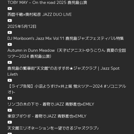
TOBY MAY – On the road 2025 鹿児島公演
西田千穂×奥村和彦 JAZZ DUO LIVE
2025年5月12日
DJ Moriboom’s Jazz Mix Vol.11 鹿児島ジャズフェスティバル特集
Autumn in Dunn Meadow（天才ピアニストゆうこりん 真夏の全国
ツアー2024 鹿児島公演）
鹿児島の繁華街”天文館”のおすすめ★ジャズクラブ | Jazz Spot
Lileth
【ライブ告知】小沼ようすけ×井上銘 蛍火ツアー2024 #ソコニアル
オト
リンゴの木の下で - 着物でJAZZ 青野進也×EMILY
東京ブギウギ - 着物でJAZZ 青野進也×EMILY
天文館ミリオネーションを一望できるジャズクラブ♪