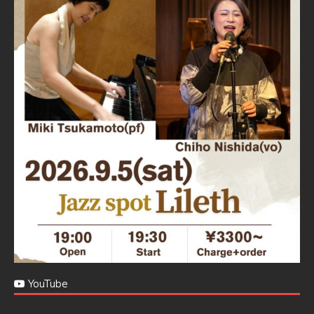
Jazz Spot Lilet
@jazzspotlileth
·
11 11月 2024
忘年会＆新年会 ご予約承り中❣❣
☆窓辺から天文館ミリオネーション
☆JAZZの生演奏を聴きながら♪
☆地産地消に拘ったフードメニュー
プラン内容はご予算とご要望に応じてアレンジ可能ですの
で、お気軽にお問い合せください
https://jazzspotlileth.com/recommend/8650
6
7
Twitter
Load More
YouTube