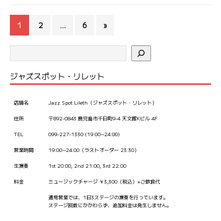
1
2
…
6
»
ジャズスポット・リレット
店舗名
Jazz Spot Lileth（ジャズスポット・リレット）
住所
〒892-0843 鹿児島市千日町9-4 天文館Kビル 4F
TEL
099-227-1330 (19:00~24:00)
営業時間
19:00~24:00（ラストオーダー 23:30）
生演奏
1st 20:00, 2nd 21:00, 3rd 22:00
料金
ミュージックチャージ ￥3,300（税込）+ご飲食代
通常営業では、1日3ステージの演奏を行っています。
ステージ回数にかかわらず、追加料金は発生しません。