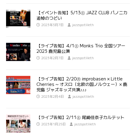
【イベント告知】5/13㊏ JAZZ CLUB パノニカ
追悼のつどい
2023年3月7日
jazzspotlileth
【ライブ告知】4/1㊏ Monks Trio 全国ツアー
2023 鹿児島公演
2023年2月7日
jazzspotlileth
【ライブ告知】2/20㊊ improbasen × Little
Cherries ~ オスロ（北欧の国ノルウェー）× 鹿
児島 ジャズキッズ共演♪♪♪
2023年2月4日
jazzspotlileth
【ライブ告知】2/11㊏ 尾崎佳奈子カルテット
2023年1月25日
jazzspotlileth