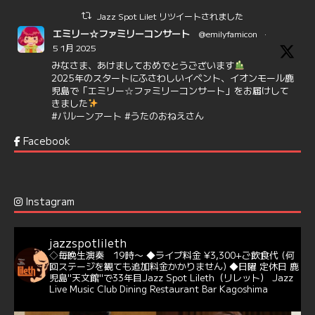
Jazz Spot Lilet リツイートされました
エミリー☆ファミリーコンサート
@emilyfamicon
·
5 1月 2025
みなさま、あけましておめでとうございます
2025年のスタートにふさわしいイベント、イオンモール鹿
児島で「エミリー☆ファミリーコンサート」をお届けして
きました
#バルーンアート
#うたのおねえさん
https://t.co/aYIuxnz…
Facebook
6
7
Twitter
Jazz Spot Lilet
@jazzspotlileth
·
12 12月 2024
Instagram
@delightful_gang
が、ダニー・ハサウェイ（Donny
Hathaway）のクリスマス定番曲「This Christmas」をカ
バー♪♬
jazzspotlileth
当店での演奏シーンもご覧いただけます❣❣
◇毎晩生演奏 19時〜
◆ライブ料金 ¥3,300+ご飲食代
(何
#天文館ミリオネーション
#ジャミラ
#クリスマスソング
回ステージを観ても追加料金かかりません)
◆日曜 定休日
鹿
https://youtu.be/2lhypP4KWc4?si=CEbY-wEg5HDc_iEv
児島"天文館"で33年目Jazz Spot Lileth（リレット）
Jazz
Live Music Club Dining Restaurant Bar Kagoshima
6
Twitter