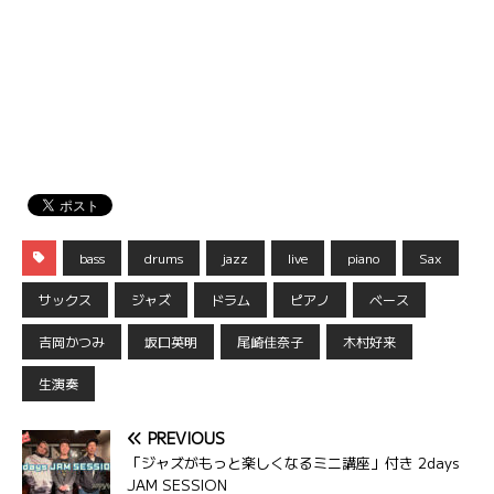
bass
drums
jazz
live
piano
Sax
サックス
ジャズ
ドラム
ピアノ
ベース
吉岡かつみ
坂口英明
尾崎佳奈子
木村好来
生演奏
PREVIOUS
「ジャズがもっと楽しくなるミニ講座」付き 2days
JAM SESSION