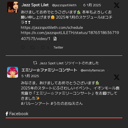
Jazz Spot Lilet
@jazzspotlileth
·
6 1月 2025
あけましておめでとうございます
本年もよろしくお
願い申し上げます
2025年1月のスケジュールはコチ
ラ❣❣
https://jazzspotlileth.com/schedule
https://x.com/jazzspotLILETH/status/1876318636719
407573/video/1
3
Twitter
Jazz Spot Lilet リツイートされました
エミリー☆ファミリーコンサート
@emilyfamicon
·
5 1月 2025
みなさま、あけましておめでとうございます
2025年のスタートにふさわしいイベント、イオンモール鹿
児島で「エミリー☆ファミリーコンサート」をお届けして
きました
#バルーンアート
#うたのおねえさん
https://t.co/aYIuxnz…
Facebook
6
7
Twitter