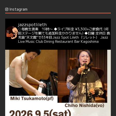
Jazz Spot Lilet
@jazzspotlileth
·
12 12月 2024
Instagram
@delightful_gang
が、ダニー・ハサウェイ（Donny
Hathaway）のクリスマス定番曲「This Christmas」をカ
バー♪♬
jazzspotlileth
当店での演奏シーンもご覧いただけます❣❣
◇毎晩生演奏 19時〜
◆ライブ料金 ¥3,300+ご飲食代
(何
#天文館ミリオネーション
#ジャミラ
#クリスマスソング
回ステージを観ても追加料金かかりません)
◆日曜 定休日
鹿
https://youtu.be/2lhypP4KWc4?si=CEbY-wEg5HDc_iEv
児島"天文館"で33年目Jazz Spot Lileth（リレット）
Jazz
Live Music Club Dining Restaurant Bar Kagoshima
6
Twitter
Jazz Spot Lilet
@jazzspotlileth
·
11 11月 2024
忘年会＆新年会 ご予約承り中❣❣
☆窓辺から天文館ミリオネーション
☆JAZZの生演奏を聴きながら♪
☆地産地消に拘ったフードメニュー
プラン内容はご予算とご要望に応じてアレンジ可能ですの
で、お気軽にお問い合せください
https://jazzspotlileth.com/recommend/8650
6
7
Twitter
Load More