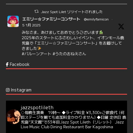
Jazz Spot Lilet リツイートされました
エミリー☆ファミリーコンサート
@emilyfamicon
·
5 1月 2025
みなさま、あけましておめでとうございます
2025年のスタートにふさわしいイベント、イオンモール鹿
児島で「エミリー☆ファミリーコンサート」をお届けして
きました
#バルーンアート
#うたのおねえさん
https://t.co/aYIuxnz…
Facebook
6
7
Twitter
Jazz Spot Lilet
@jazzspotlileth
·
12 12月 2024
Instagram
@delightful_gang
が、ダニー・ハサウェイ（Donny
Hathaway）のクリスマス定番曲「This Christmas」をカ
バー♪♬
jazzspotlileth
当店での演奏シーンもご覧いただけます❣❣
◇毎晩生演奏 19時〜
◆ライブ料金 ¥3,300+ご飲食代
(何
#天文館ミリオネーション
#ジャミラ
#クリスマスソング
回ステージを観ても追加料金かかりません)
◆日曜 定休日
鹿
https://youtu.be/2lhypP4KWc4?si=CEbY-wEg5HDc_iEv
児島"天文館"で33年目Jazz Spot Lileth（リレット）
Jazz
Live Music Club Dining Restaurant Bar Kagoshima
6
Twitter