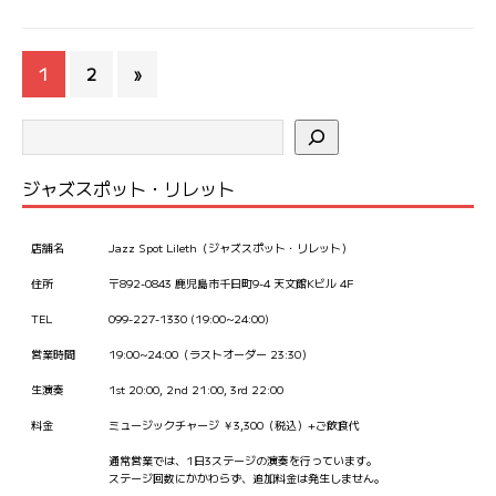
1
2
»
ジャズスポット・リレット
店舗名
Jazz Spot Lileth（ジャズスポット・リレット）
住所
〒892-0843 鹿児島市千日町9-4 天文館Kビル 4F
TEL
099-227-1330 (19:00~24:00)
営業時間
19:00~24:00（ラストオーダー 23:30）
生演奏
1st 20:00, 2nd 21:00, 3rd 22:00
料金
ミュージックチャージ ￥3,300（税込）+ご飲食代
通常営業では、1日3ステージの演奏を行っています。
ステージ回数にかかわらず、追加料金は発生しません。