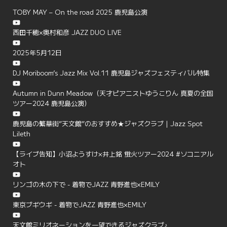
TOBY MAY – On the road 2025 鹿児島公演
西田千穂×奥村和彦 JAZZ DUO LIVE
2025年5月12日
DJ Moriboom’s Jazz Mix Vol.11 鹿児島ジャズフェスティバル特集
Autumn in Dunn Meadow（天才ピアニストゆうこりん 真夏の全国
ツアー2024 鹿児島公演）
鹿児島の繁華街”天文館”のおすすめ★ジャズクラブ | Jazz Spot
Lileth
【ライブ告知】小沼ようすけ×井上銘 蛍火ツアー2024 #ソコニアル
オト
リンゴの木の下で - 着物でJAZZ 青野進也×EMILY
東京ブギウギ - 着物でJAZZ 青野進也×EMILY
天文館ミリオネーションを一望できるジャズクラブ♪