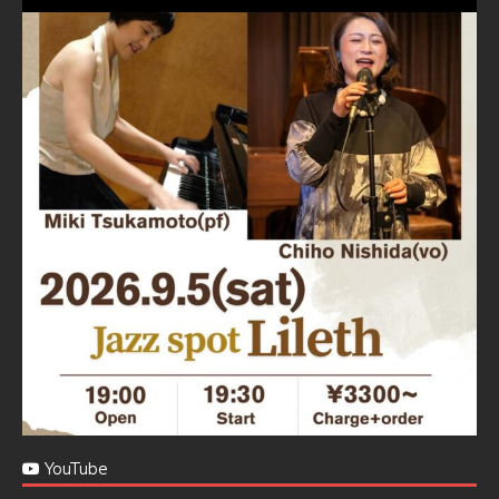
Jazz Spot Lilet
@jazzspotlileth
·
11 11月 2024
忘年会＆新年会 ご予約承り中❣❣
☆窓辺から天文館ミリオネーション
☆JAZZの生演奏を聴きながら♪
☆地産地消に拘ったフードメニュー
プラン内容はご予算とご要望に応じてアレンジ可能ですの
で、お気軽にお問い合せください
https://jazzspotlileth.com/recommend/8650
6
7
Twitter
Load More
YouTube