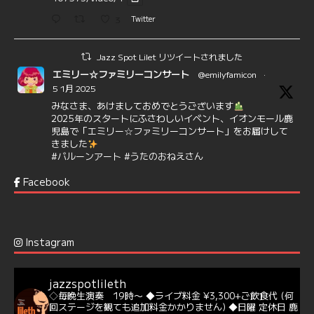
3
Twitter
Jazz Spot Lilet リツイートされました
エミリー☆ファミリーコンサート
@emilyfamicon
·
5 1月 2025
みなさま、あけましておめでとうございます
2025年のスタートにふさわしいイベント、イオンモール鹿
児島で「エミリー☆ファミリーコンサート」をお届けして
きました
#バルーンアート
#うたのおねえさん
https://t.co/aYIuxnz…
Facebook
6
7
Twitter
Jazz Spot Lilet
@jazzspotlileth
·
12 12月 2024
Instagram
@delightful_gang
が、ダニー・ハサウェイ（Donny
Hathaway）のクリスマス定番曲「This Christmas」をカ
バー♪♬
jazzspotlileth
当店での演奏シーンもご覧いただけます❣❣
◇毎晩生演奏 19時〜
◆ライブ料金 ¥3,300+ご飲食代
(何
#天文館ミリオネーション
#ジャミラ
#クリスマスソング
回ステージを観ても追加料金かかりません)
◆日曜 定休日
鹿
https://youtu.be/2lhypP4KWc4?si=CEbY-wEg5HDc_iEv