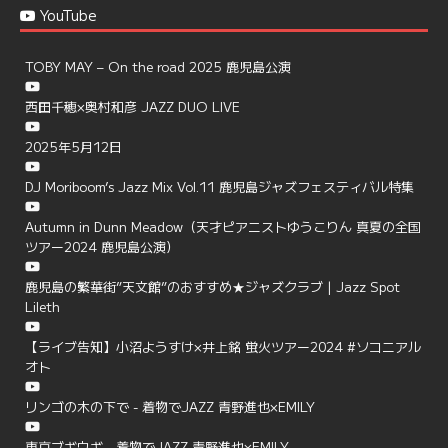
YouTube
TOBY MAY – On the road 2025 鹿児島公演
西田千穂×奥村和彦 JAZZ DUO LIVE
2025年5月12日
DJ Moriboom’s Jazz Mix Vol.11 鹿児島ジャズフェスティバル特集
Autumn in Dunn Meadow（天才ピアニストゆうこりん 真夏の全国
ツアー2024 鹿児島公演）
鹿児島の繁華街”天文館”のおすすめ★ジャズクラブ | Jazz Spot
Lileth
【ライブ告知】小沼ようすけ×井上銘 蛍火ツアー2024 #ソコニアル
オト
リンゴの木の下で - 着物でJAZZ 青野進也×EMILY
東京ブギウギ - 着物でJAZZ 青野進也×EMILY