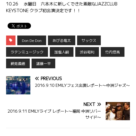
10.26 水曜日 六本木に新しくできた素敵なJAZZCLUB
KEYSTONE クラブ初出演決定です！！
Don De Don
あびる竜太
サックス
ラテンミュージック
加塩人嗣
渋谷和利
竹内悠馬
納見義徳
諸藤一平
PREVIOUS
2016.9.10 EMILYフェス出演レポート〜中洲ジャズ〜
NEXT
2016.9.11 EMILYライブ レポート〜福岡 中洲リバー
サイド〜