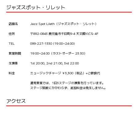
ジャズスポット・リレット
店舗名
Jazz Spot Lileth（ジャズスポット・リレット）
住所
〒892-0843 鹿児島市千日町9-4 天文館Kビル 4F
TEL
099-227-1330 (19:00~24:00)
営業時間
19:00~24:00（ラストオーダー 23:30）
生演奏
1st 20:00, 2nd 21:00, 3rd 22:00
料金
ミュージックチャージ ￥3,300（税込）+ご飲食代
通常営業では、1日3ステージの演奏を行っています。
ステージ回数にかかわらず、追加料金は発生しません。
アクセス