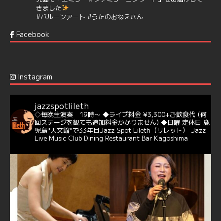
きました
#バルーンアート
#うたのおねえさん
https://t.co/aYIuxnz…
Facebook
6
7
Twitter
Jazz Spot Lilet
@jazzspotlileth
·
12 12月 2024
Instagram
@delightful_gang
が、ダニー・ハサウェイ（Donny
Hathaway）のクリスマス定番曲「This Christmas」をカ
バー♪♬
jazzspotlileth
当店での演奏シーンもご覧いただけます❣❣
◇毎晩生演奏 19時〜
◆ライブ料金 ¥3,300+ご飲食代
(何
#天文館ミリオネーション
#ジャミラ
#クリスマスソング
回ステージを観ても追加料金かかりません)
◆日曜 定休日
鹿
https://youtu.be/2lhypP4KWc4?si=CEbY-wEg5HDc_iEv
児島"天文館"で33年目Jazz Spot Lileth（リレット）
Jazz
Live Music Club Dining Restaurant Bar Kagoshima
6
Twitter
Jazz Spot Lilet
@jazzspotlileth
·
11 11月 2024
忘年会＆新年会 ご予約承り中❣❣
☆窓辺から天文館ミリオネーション
☆JAZZの生演奏を聴きながら♪
☆地産地消に拘ったフードメニュー
プラン内容はご予算とご要望に応じてアレンジ可能ですの