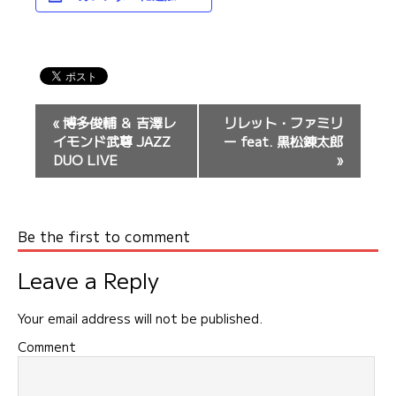
イ
«
博多俊輔 ＆ 吉澤レ
リレット・ファミリ
ベ
イモンド武尊 JAZZ
ー feat. 黒松錬太郎
ン
DUO LIVE
»
ト
ナ
ビ
Be the first to comment
ゲ
ー
Leave a Reply
シ
ョ
Your email address will not be published.
ン
Comment