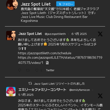
Jazz Spot Lilet
フォロー
鹿児島の繁華街"天文館"で30年続く 老舗ジャズクラブ
Jazz Spot Lileth（ジャズスポットリレット）です♪
Jazz Live Music Club Dining Restaurant Bar
Kagoshima
Jazz Spot Lilet
@jazzspotlileth
·
6 1月 2025
あけましておめでとうございます
本年もよろしくお
願い申し上げます
2025年1月のスケジュールはコチ
ラ❣❣
https://jazzspotlileth.com/schedule
https://x.com/jazzspotLILETH/status/1876318636719
407573/video/1
3
Twitter
Jazz Spot Lilet リツイートされました
エミリー☆ファミリーコンサート
@emilyfamicon
·
5 1月 2025
みなさま、あけましておめでとうございます
2025年のスタートにふさわしいイベント、イオンモール鹿
児島で「エミリー☆ファミリーコンサート」をお届けして