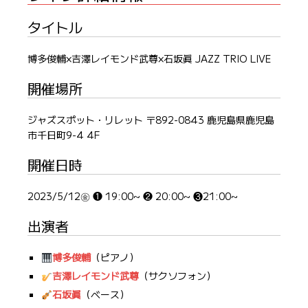
タイトル
博多俊輔×吉澤レイモンド武尊×石坂眞 JAZZ TRIO LIVE
開催場所
ジャズスポット・リレット 〒892-0843 鹿児島県鹿児島
市千日町9-4 4F
開催日時
2023/5/12㊎ ❶ 19:00~ ❷ 20:00~ ❸21:00~
出演者
博多俊輔
（ピアノ）
吉澤レイモンド武尊
（サクソフォン）
石坂眞
（ベース）