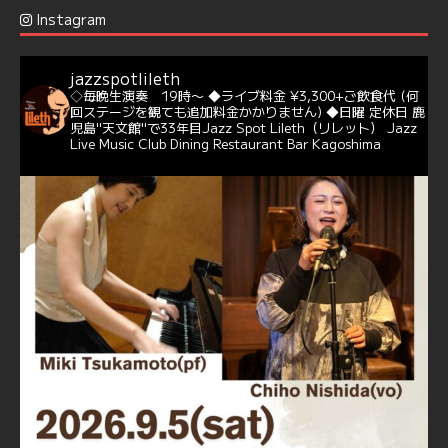
Jazz Spot Lilet
@jazzspotlileth
·
12 12月 2024
Instagram
@delightful_gang
が、ダニー・ハサウェイ（Donny
Hathaway）のクリスマス定番曲「This Christmas」をカ
バー♪♬
jazzspotlileth
当店での演奏シーンもご覧いただけます❣❣
◇毎晩生演奏 19時〜
◆ライブ料金 ¥3,300+ご飲食代
(何
#天文館ミリオネーション
#ジャミラ
#クリスマスソング
回ステージを観ても追加料金かかりません)
◆日曜 定休日
鹿
https://youtu.be/2lhypP4KWc4?si=CEbY-wEg5HDc_iEv
児島"天文館"で33年目Jazz Spot Lileth（リレット）
Jazz
Live Music Club Dining Restaurant Bar Kagoshima
6
Twitter
Jazz Spot Lilet
@jazzspotlileth
·
11 11月 2024
忘年会＆新年会 ご予約承り中❣❣
☆窓辺から天文館ミリオネーション
☆JAZZの生演奏を聴きながら♪
☆地産地消に拘ったフードメニュー
プラン内容はご予算とご要望に応じてアレンジ可能ですの
で、お気軽にお問い合せください
https://jazzspotlileth.com/recommend/8650
6
7
Twitter
Load More