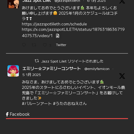
Jazz Spot Lilet
@jazzspotlileth
·
6 1月 2025
あけましておめでとうございます
本年もよろしくお
願い申し上げます
2025年1月のスケジュールはコチ
ラ❣❣
https://jazzspotlileth.com/schedule
https://x.com/jazzspotLILETH/status/1876318636719
407573/video/1
3
Twitter
Jazz Spot Lilet リツイートされました
エミリー☆ファミリーコンサート
@emilyfamicon
·
5 1月 2025
みなさま、あけましておめでとうございます
2025年のスタートにふさわしいイベント、イオンモール鹿
児島で「エミリー☆ファミリーコンサート」をお届けして
きました
#バルーンアート
#うたのおねえさん
https://t.co/aYIuxnz…
Facebook
6
7
Twitter