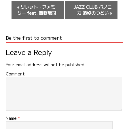
イ
«
リレット・ファミ
JAZZ CLUB パノニ
ベ
リー feat. 西野龍司
カ 追悼のつどい
»
ン
ト
ナ
Be the first to comment
ビ
ゲ
Leave a Reply
ー
シ
Your email address will not be published.
ョ
Comment
ン
Name
*