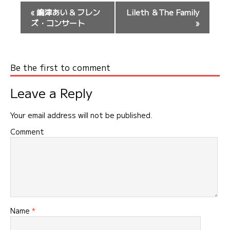
イ
«
嶋津あい & フレン
Lileth ＆The Family
ベ
ズ・コンサート
»
ン
ト
ナ
Be the first to comment
ビ
ゲ
Leave a Reply
ー
シ
Your email address will not be published.
ョ
Comment
ン
Name
*