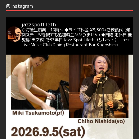
Jazz Spot Lilet
@jazzspotlileth
·
12 12月 2024
Instagram
@delightful_gang
が、ダニー・ハサウェイ（Donny
Hathaway）のクリスマス定番曲「This Christmas」をカ
バー♪♬
jazzspotlileth
当店での演奏シーンもご覧いただけます❣❣
◇毎晩生演奏 19時〜
◆ライブ料金 ¥3,300+ご飲食代
(何
#天文館ミリオネーション
#ジャミラ
#クリスマスソング
回ステージを観ても追加料金かかりません)
◆日曜 定休日
鹿
https://youtu.be/2lhypP4KWc4?si=CEbY-wEg5HDc_iEv
児島"天文館"で33年目Jazz Spot Lileth（リレット）
Jazz
Live Music Club Dining Restaurant Bar Kagoshima
6
Twitter
Jazz Spot Lilet
@jazzspotlileth
·
11 11月 2024
忘年会＆新年会 ご予約承り中❣❣
☆窓辺から天文館ミリオネーション
☆JAZZの生演奏を聴きながら♪
☆地産地消に拘ったフードメニュー
プラン内容はご予算とご要望に応じてアレンジ可能ですの
で、お気軽にお問い合せください
https://jazzspotlileth.com/recommend/8650
6
7
Twitter
Load More