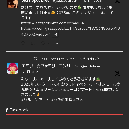
Jazz Spot Lilet
@jazzspotlileth
·
6 1月 2025
あけましておめでとうございます
本年もよろしくお
願い申し上げます
2025年1月のスケジュールはコチ
ラ❣❣
https://jazzspotlileth.com/schedule
https://x.com/jazzspotLILETH/status/1876318636719
407573/video/1
3
Twitter
Jazz Spot Lilet リツイートされました
エミリー☆ファミリーコンサート
@emilyfamicon
·
5 1月 2025
みなさま、あけましておめでとうございます
2025年のスタートにふさわしいイベント、イオンモール鹿
児島で「エミリー☆ファミリーコンサート」をお届けして
きました
#バルーンアート
#うたのおねえさん
https://t.co/aYIuxnz…
Facebook
6
7
Twitter