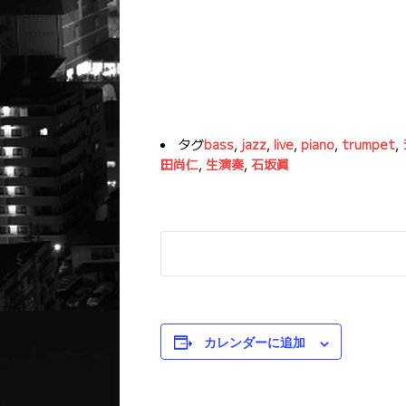
タグ
bass
,
jazz
,
live
,
piano
,
trumpet
,
田尚仁
,
生演奏
,
石坂眞
カレンダーに追加