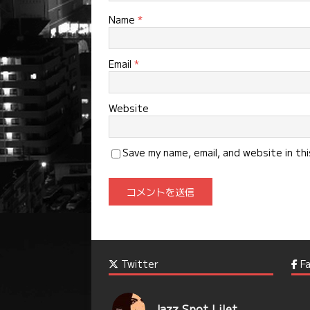
Name
*
Email
*
Website
Save my name, email, and website in th
Twitter
Fa
Jazz Spot Lilet