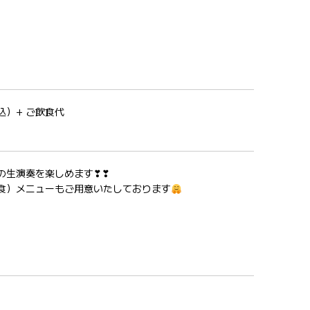
込）+ ご飲食代
の生演奏を楽しめます❣❣
食）メニューもご用意いたしております