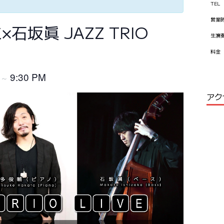
TEL
営業
石坂眞 JAZZ TRIO
生演
料金
M
9:30 PM
～
アク