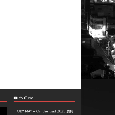
YouTube
TOBY MAY – On the road 2025 鹿児