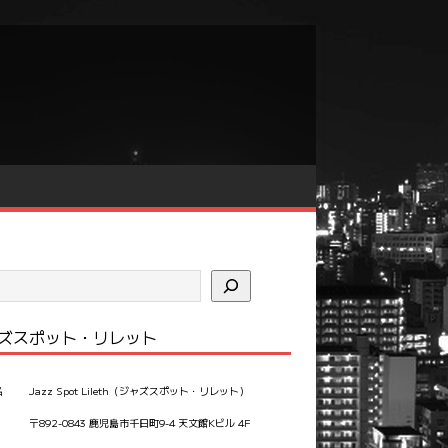
ズスポット・リレット
名
Jazz Spot Lileth（ジャズスポット・リレット）
〒892-0843 鹿児島市千日町9-4 天文館Kビル 4F