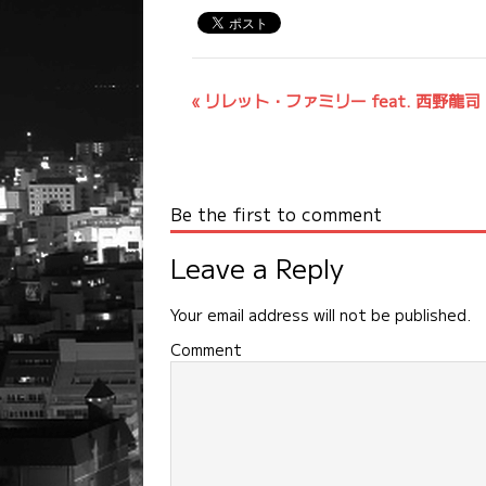
イ
«
リレット・ファミリー feat. 西野龍司
ベ
ン
ト
ナ
Be the first to comment
ビ
Leave a Reply
ゲ
ー
Your email address will not be published.
シ
Comment
ョ
ン