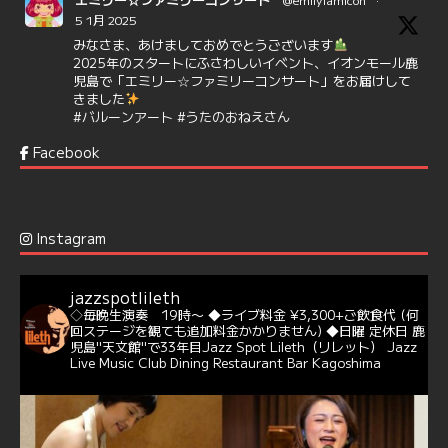
5 1月 2025
みなさま、あけましておめでとうございます
2025年のスタートにふさわしいイベント、イオンモール鹿
児島で「エミリー☆ファミリーコンサート」をお届けして
きました
#バルーンアート
#うたのおねえさん
https://t.co/aYIuxnz…
Facebook
6
7
Twitter
Jazz Spot Lilet
@jazzspotlileth
·
12 12月 2024
Instagram
@delightful_gang
が、ダニー・ハサウェイ（Donny
Hathaway）のクリスマス定番曲「This Christmas」をカ
バー♪♬
jazzspotlileth
当店での演奏シーンもご覧いただけます❣❣
◇毎晩生演奏 19時〜
◆ライブ料金 ¥3,300+ご飲食代
(何
#天文館ミリオネーション
#ジャミラ
#クリスマスソング
回ステージを観ても追加料金かかりません)
◆日曜 定休日
鹿
https://youtu.be/2lhypP4KWc4?si=CEbY-wEg5HDc_iEv
児島"天文館"で33年目Jazz Spot Lileth（リレット）
Jazz
Live Music Club Dining Restaurant Bar Kagoshima
6
Twitter
Jazz Spot Lilet
@jazzspotlileth
·
11 11月 2024
忘年会＆新年会 ご予約承り中❣❣