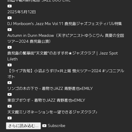
2025年5月12日
DJ Moriboom’s Jazz Mix Vol.11 鹿児島ジャズフェスティバル特集
Autumn in Dunn Meadow（天才ピアニストゆうこりん 真夏の全国
ツアー2024 鹿児島公演）
鹿児島の繁華街”天文館”のおすすめ★ジャズクラブ | Jazz Spot
Lileth
【ライブ告知】小沼ようすけ×井上銘 蛍火ツアー2024 #ソコニアル
オト
リンゴの木の下で - 着物でJAZZ 青野進也×EMILY
東京ブギウギ - 着物でJAZZ 青野進也×EMILY
天文館ミリオネーションを一望できるジャズクラブ♪
Subscribe
さらに読み込む...