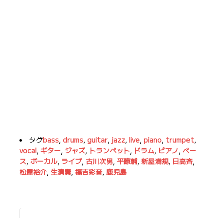
タグ
bass
,
drums
,
guitar
,
jazz
,
live
,
piano
,
trumpet
,
vocal
,
ギター
,
ジャズ
,
トランペット
,
ドラム
,
ピアノ
,
ベー
ス
,
ボーカル
,
ライブ
,
古川次男
,
平瞭輔
,
新屋満規
,
日高斉
,
松屋裕介
,
生演奏
,
福吉彩音
,
鹿児島