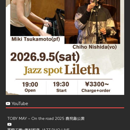
☆窓辺から天文館ミリオネーション
☆JAZZの生演奏を聴きながら♪
☆地産地消に拘ったフードメニュー
プラン内容はご予算とご要望に応じてアレンジ可能ですの
で、お気軽にお問い合せください
https://jazzspotlileth.com/recommend/8650
6
7
Twitter
Load More
YouTube
TOBY MAY – On the road 2025 鹿児島公演
西田千穂×奥村和彦 JAZZ DUO LIVE