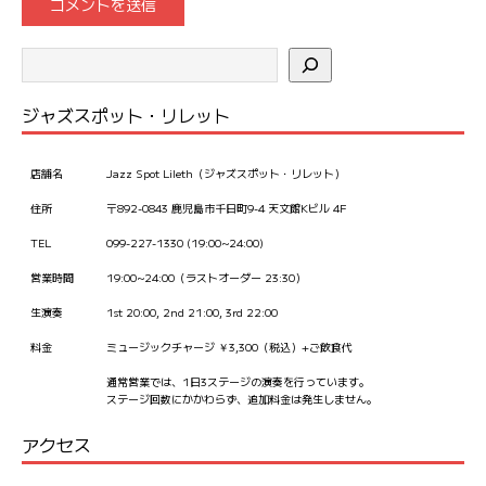
ジャズスポット・リレット
店舗名
Jazz Spot Lileth（ジャズスポット・リレット）
住所
〒892-0843 鹿児島市千日町9-4 天文館Kビル 4F
TEL
099-227-1330 (19:00~24:00)
営業時間
19:00~24:00（ラストオーダー 23:30）
生演奏
1st 20:00, 2nd 21:00, 3rd 22:00
料金
ミュージックチャージ ￥3,300（税込）+ご飲食代
通常営業では、1日3ステージの演奏を行っています。
ステージ回数にかかわらず、追加料金は発生しません。
アクセス