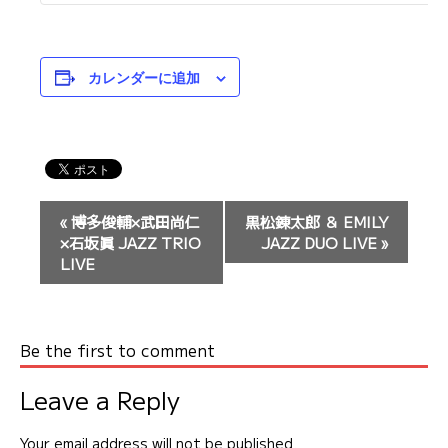
カレンダーに追加
イ
«
博多俊輔×武田尚仁
黒松錬太郎 ＆ EMILY
ベ
×石坂眞 JAZZ TRIO
JAZZ DUO LIVE
»
ン
LIVE
ト
ナ
ビ
Be the first to comment
ゲ
ー
Leave a Reply
シ
ョ
Your email address will not be published.