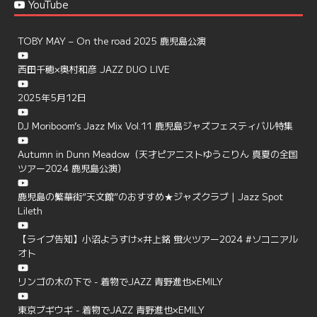
YouTube
TOBY MAY – On the road 2025 鹿児島公演
西田千穂×奥村和彦 JAZZ DUO LIVE
2025年5月12日
DJ Moriboom’s Jazz Mix Vol.11 鹿児島ジャズフェスティバル特集
Autumn in Dunn Meadow（天才ピアニストゆうこりん 真夏の全国
ツアー2024 鹿児島公演）
鹿児島の繁華街”天文館”のおすすめ★ジャズクラブ | Jazz Spot
Lileth
【ライブ告知】小沼ようすけ×井上銘 蛍火ツアー2024 #ソコニアル
オト
リンゴの木の下で - 着物でJAZZ 青野進也×EMILY
東京ブギウギ - 着物でJAZZ 青野進也×EMILY