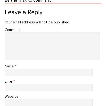
Be the first to comment
ビ
ゲ
Leave a Reply
ー
シ
Your email address will not be published.
ョ
Comment
ン
Name
*
Email
*
Website