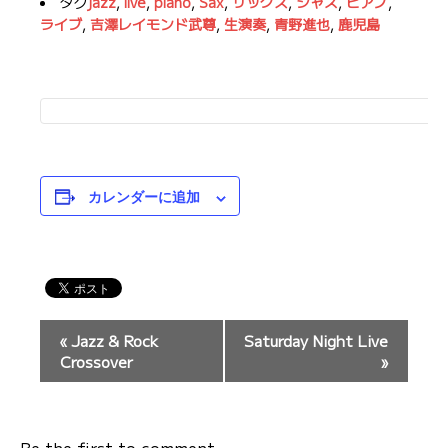
タグ
jazz
,
live
,
piano
,
Sax
,
サックス
,
ジャズ
,
ピアノ
,
ライブ
,
吉澤レイモンド武尊
,
生演奏
,
青野進也
,
鹿児島
カレンダーに追加
イ
«
Jazz & Rock
Saturday Night Live
ベ
Crossover
»
ン
ト
ナ