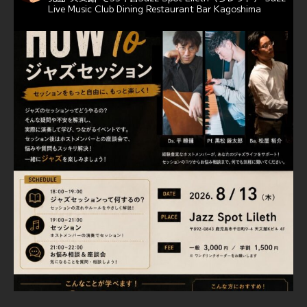
Live Music Club Dining Restaurant Bar Kagoshima
6
Twitter
Jazz Spot Lilet
@jazzspotlileth
·
11 11月 2024
忘年会＆新年会 ご予約承り中❣❣
☆窓辺から天文館ミリオネーション
☆JAZZの生演奏を聴きながら♪
☆地産地消に拘ったフードメニュー
プラン内容はご予算とご要望に応じてアレンジ可能ですの
で、お気軽にお問い合せください
https://jazzspotlileth.com/recommend/8650
6
7
Twitter
Load More