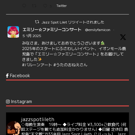
3
Twitter
Jazz Spot Lilet リツイートされました
エミリー☆ファミリーコンサート
@emilyfamicon
·
5 1月 2025
みなさま、あけましておめでとうございます
2025年のスタートにふさわしいイベント、イオンモール鹿
児島で「エミリー☆ファミリーコンサート」をお届けして
きました
#バルーンアート
#うたのおねえさん
https://t.co/aYIuxnz…
Facebook
6
7
Twitter
Jazz Spot Lilet
@jazzspotlileth
·
12 12月 2024
Instagram
@delightful_gang
が、ダニー・ハサウェイ（Donny
Hathaway）のクリスマス定番曲「This Christmas」をカ
バー♪♬
jazzspotlileth
当店での演奏シーンもご覧いただけます❣❣
◇毎晩生演奏 19時〜
◆ライブ料金 ¥3,300+ご飲食代
(何
#天文館ミリオネーション
#ジャミラ
#クリスマスソング
回ステージを観ても追加料金かかりません)
◆日曜 定休日
鹿
https://youtu.be/2lhypP4KWc4?si=CEbY-wEg5HDc_iEv
児島"天文館"で33年目Jazz Spot Lileth（リレット）
Jazz