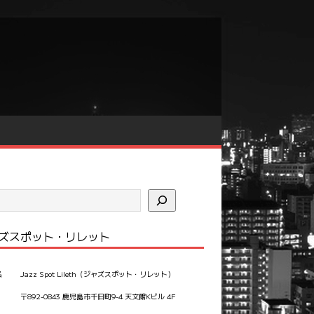
ズスポット・リレット
名
Jazz Spot Lileth（ジャズスポット・リレット）
〒892-0843 鹿児島市千日町9-4 天文館Kビル 4F