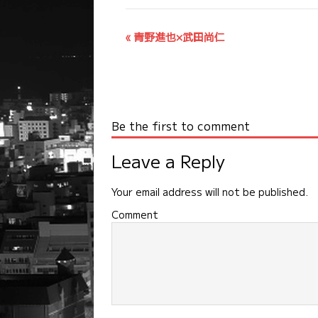
イ
«
青野進也×武田尚仁
ベ
ン
ト
ナ
Be the first to comment
ビ
ゲ
Leave a Reply
ー
シ
Your email address will not be published.
ョ
Comment
ン