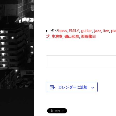
タグ
bass
,
EMILY
,
guitar
,
jazz
,
live
,
pi
ブ
,
生演奏
,
磯山和彦
,
西野龍司
カレンダーに追加