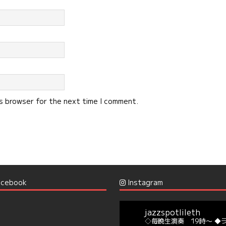
is browser for the next time I comment.
cebook
Instagram
jazzspotlileth
◇毎晩生演奏 19時〜
◆