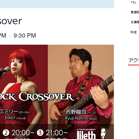
TEL
営業
sover
生演
料金
 PM
9:30 PM
～
アク