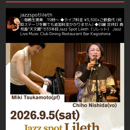
Hathaway）のクリスマス定番曲「This Christmas」をカ
バー♪♬
jazzspotlileth
当店での演奏シーンもご覧いただけます❣❣
◇毎晩生演奏 19時〜
◆ライブ料金 ¥3,300+ご飲食代
(何
#天文館ミリオネーション
#ジャミラ
#クリスマスソング
回ステージを観ても追加料金かかりません)
◆日曜 定休日
鹿
https://youtu.be/2lhypP4KWc4?si=CEbY-wEg5HDc_iEv
児島"天文館"で33年目Jazz Spot Lileth（リレット）
Jazz
Live Music Club Dining Restaurant Bar Kagoshima
6
Twitter
Jazz Spot Lilet
@jazzspotlileth
·
11 11月 2024
忘年会＆新年会 ご予約承り中❣❣
☆窓辺から天文館ミリオネーション
☆JAZZの生演奏を聴きながら♪
☆地産地消に拘ったフードメニュー
プラン内容はご予算とご要望に応じてアレンジ可能ですの
で、お気軽にお問い合せください
https://jazzspotlileth.com/recommend/8650
6
7
Twitter
Load More