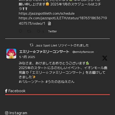
願い申し上げます
2025年1月のスケジュールはコチ
ラ❣❣
https://jazzspotlileth.com/schedule
https://x.com/jazzspotLILETH/status/1876318636719
407573/video/1
3
Twitter
Jazz Spot Lilet リツイートされました
エミリー☆ファミリーコンサート
@emilyfamicon
·
5 1月 2025
みなさま、あけましておめでとうございます
2025年のスタートにふさわしいイベント、イオンモール鹿
児島で「エミリー☆ファミリーコンサート」をお届けして
きました
#バルーンアート
#うたのおねえさん
https://t.co/aYIuxnz…
Facebook
6
7
Twitter
Jazz Spot Lilet
@jazzspotlileth
·
12 12月 2024
Instagram
@delightful_gang
が、ダニー・ハサウェイ（Donny