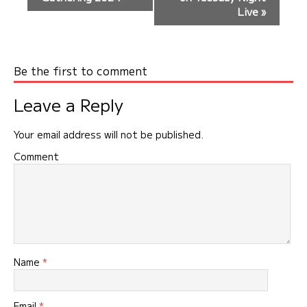
ン
Live
»
ト
ナ
ビ
Be the first to comment
ゲ
ー
Leave a Reply
シ
ョ
Your email address will not be published.
ン
Comment
Name
*
Email
*