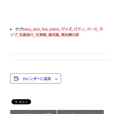
タグ
bass
,
jazz
,
live
,
piano
,
ジャズ
,
ピアノ
,
ベース
,
ラ
イブ
,
松屋裕介
,
生演奏
,
鹿児島
,
黒松錬太郎
カレンダーに追加
イ