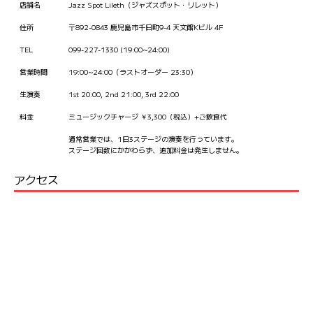
店舗名
Jazz Spot Lileth（ジャズスポット・リレット）
住所
〒892-0843 鹿児島市千日町9-4 天文館Kビル 4F
TEL
099-227-1330 (19:00~24:00)
営業時間
19:00~24:00（ラストオーダー 23:30）
生演奏
1st 20:00, 2nd 21:00, 3rd 22:00
料金
ミュージックチャージ ￥3,300（税込）+ご飲食代
通常営業では、1日3ステージの演奏を行っています。
ステージ回数にかかわらず、追加料金は発生しません。
アクセス