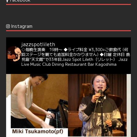
6
7
Twitter
Jazz Spot Lilet
@jazzspotlileth
·
12 12月 2024
Instagram
@delightful_gang
が、ダニー・ハサウェイ（Donny
Hathaway）のクリスマス定番曲「This Christmas」をカ
バー♪♬
jazzspotlileth
当店での演奏シーンもご覧いただけます❣❣
◇毎晩生演奏 19時〜
◆ライブ料金 ¥3,300+ご飲食代
(何
#天文館ミリオネーション
#ジャミラ
#クリスマスソング
回ステージを観ても追加料金かかりません)
◆日曜 定休日
鹿
https://youtu.be/2lhypP4KWc4?si=CEbY-wEg5HDc_iEv
児島"天文館"で33年目Jazz Spot Lileth（リレット）
Jazz
Live Music Club Dining Restaurant Bar Kagoshima
6
Twitter
Jazz Spot Lilet
@jazzspotlileth
·
11 11月 2024
忘年会＆新年会 ご予約承り中❣❣
☆窓辺から天文館ミリオネーション
☆JAZZの生演奏を聴きながら♪
☆地産地消に拘ったフードメニュー
プラン内容はご予算とご要望に応じてアレンジ可能ですの
で、お気軽にお問い合せください
https://jazzspotlileth.com/recommend/8650
6
7
Twitter