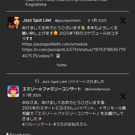
Kagoshima
Jazz Spot Lilet
@jazzspotlileth
·
6 1月 2025
あけましておめでとうございます
本年もよろしくお
願い申し上げます
2025年1月のスケジュールはコチ
ラ❣❣
https://jazzspotlileth.com/schedule
https://x.com/jazzspotLILETH/status/1876318636719
407573/video/1
3
Twitter
Jazz Spot Lilet リツイートされました
エミリー☆ファミリーコンサート
@emilyfamicon
·
5 1月 2025
みなさま、あけましておめでとうございます
2025年のスタートにふさわしいイベント、イオンモール鹿
児島で「エミリー☆ファミリーコンサート」をお届けして
きました
#バルーンアート
#うたのおねえさん
https://t.co/aYIuxnz…
Facebook