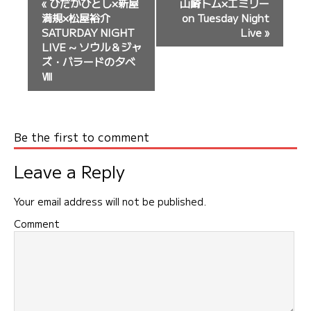
«
ひだかひとし×新屋
山崎トム×エミリー
ベ
満規×松屋裕介
on Tuesday Night
ン
SATURDAY NIGHT
Live
»
LIVE ~ ソウル＆ジャ
ト
ズ・バラードの夕べ
ナ
Ⅷ
ビ
ゲ
ー
Be the first to comment
シ
ョ
Leave a Reply
ン
Your email address will not be published.
Comment