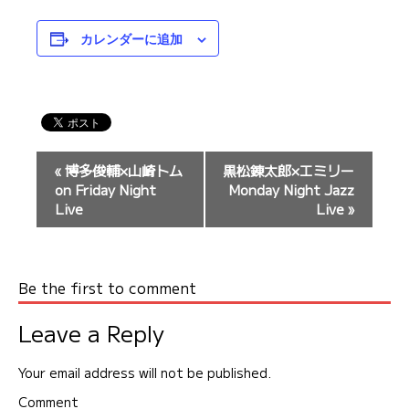
カレンダーに追加
イ
«
博多俊輔×山崎トム
黒松錬太郎×エミリー
ベ
on Friday Night
Monday Night Jazz
ン
Live
Live
»
ト
ナ
ビ
Be the first to comment
ゲ
ー
Leave a Reply
シ
ョ
Your email address will not be published.
ン
Comment