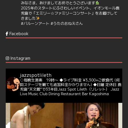
みなさま、あけましておめでとうございます
2025年のスタートにふさわしいイベント、イオンモール鹿
児島で「エミリー☆ファミリーコンサート」をお届けして
きました
#バルーンアート
#うたのおねえさん
https://t.co/aYIuxnz…
Facebook
6
7
Twitter
Jazz Spot Lilet
@jazzspotlileth
·
12 12月 2024
Instagram
@delightful_gang
が、ダニー・ハサウェイ（Donny
Hathaway）のクリスマス定番曲「This Christmas」をカ
バー♪♬
jazzspotlileth
当店での演奏シーンもご覧いただけます❣❣
◇毎晩生演奏 19時〜
◆ライブ料金 ¥3,300+ご飲食代
(何
#天文館ミリオネーション
#ジャミラ
#クリスマスソング
回ステージを観ても追加料金かかりません)
◆日曜 定休日
鹿
https://youtu.be/2lhypP4KWc4?si=CEbY-wEg5HDc_iEv
児島"天文館"で33年目Jazz Spot Lileth（リレット）
Jazz
Live Music Club Dining Restaurant Bar Kagoshima
6
Twitter
Jazz Spot Lilet
@jazzspotlileth
·
11 11月 2024
忘年会＆新年会 ご予約承り中❣❣
☆窓辺から天文館ミリオネーション
☆JAZZの生演奏を聴きながら♪