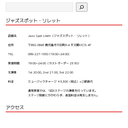
ジャズスポット・リレット
店舗名
Jazz Spot Lileth（ジャズスポット・リレット）
住所
〒892-0843 鹿児島市千日町9-4 天文館Kビル 4F
TEL
099-227-1330 (19:00~24:00)
営業時間
19:00~24:00（ラストオーダー 23:30）
生演奏
1st 20:00, 2nd 21:00, 3rd 22:00
料金
ミュージックチャージ ￥3,300（税込）+ご飲食代
通常営業では、1日3ステージの演奏を行っています。
ステージ回数にかかわらず、追加料金は発生しません。
アクセス