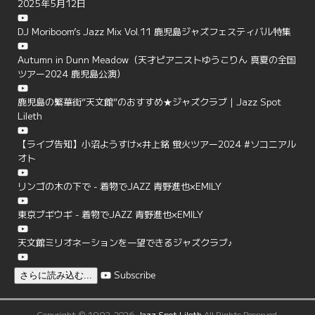
2025年5月12日
DJ Moriboom’s Jazz Mix Vol.11 鹿児島ジャズフェスティバル特集
Autumn in Dunn Meadow（天才ピアニストゆうこりん 真夏の全国
ツアー2024 鹿児島公演）
鹿児島の繁華街”天文館”のおすすめ★ジャズクラブ | Jazz Spot
Lileth
【ライブ告知】小沼ようすけ×井上銘 蛍火ツアー2024 #ソコニアル
オト
リンゴの木の下で - 着物でJAZZ 青野進也×EMILY
東京ブギウギ - 着物でJAZZ 青野進也×EMILY
天文館ミリオネーションを一望できるジャズクラブ♪
Subscribe
さらに読み込む...
Copyright © 1992-2026
Jazz Spot Lileth
All Rights Reserved.