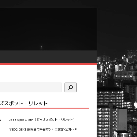
ズスポット・リレット
名
Jazz Spot Lileth（ジャズスポット・リレット）
〒892-0843 鹿児島市千日町9-4 天文館Kビル 4F