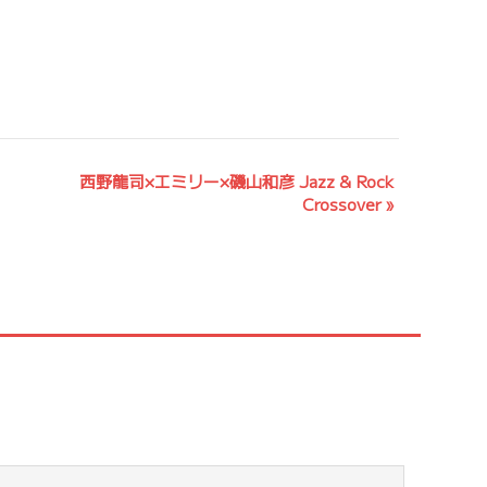
西野龍司×エミリー×磯山和彦 Jazz & Rock
Crossover
»