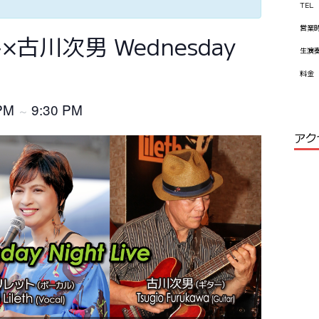
TEL
営業
古川次男 Wednesday
生演
料金
 PM
9:30 PM
～
アク