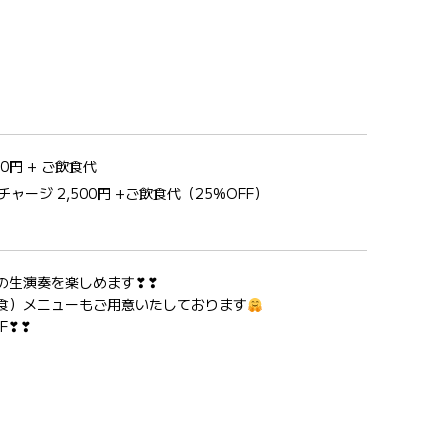
0円 + ご飲食代
ャージ 2,500円 +ご飲食代（25%OFF）
の生演奏を楽しめます❣❣
食）メニューもご用意いたしております
F❣❣