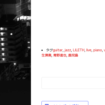
タグ
guitar
,
jazz
,
LILETH
,
live
,
piano
,
生演奏
,
青野進也
,
鹿児島