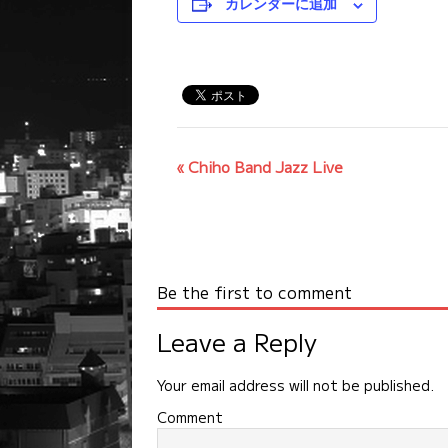
カレンダーに追加
イ
«
Chiho Band Jazz Live
ベ
ン
ト
ナ
Be the first to comment
ビ
ゲ
Leave a Reply
ー
シ
Your email address will not be published.
ョ
Comment
ン