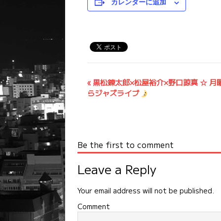
カレンダーに追加
イ
«
黒松錬太郎×松屋裕介×野口諒真 ☆ 月
らジャズライブ
ベ
ン
ト
ナ
Be the first to comment
ビ
ゲ
Leave a Reply
ー
シ
Your email address will not be published.
ョ
Comment
ン