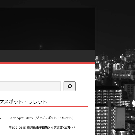
ズスポット・リレット
名
Jazz Spot Lileth（ジャズスポット・リレット）
〒892-0843 鹿児島市千日町9-4 天文館Kビル 4F