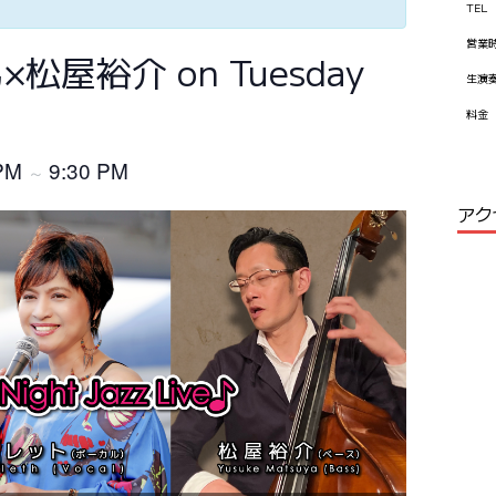
TEL
営業
屋裕介 on Tuesday
生演
料金
 PM
9:30 PM
～
アク