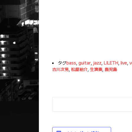
タグ
bass
,
guitar
,
jazz
,
LILETH
,
live
,
v
古川次男
,
松屋裕介
,
生演奏
,
鹿児島