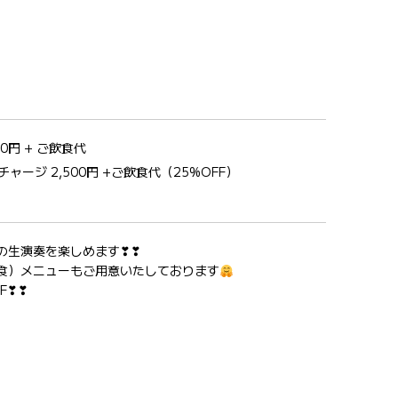
0円 + ご飲食代
ャージ 2,500円 +ご飲食代（25%OFF）
の生演奏を楽しめます❣❣
食）メニューもご用意いたしております
F❣❣