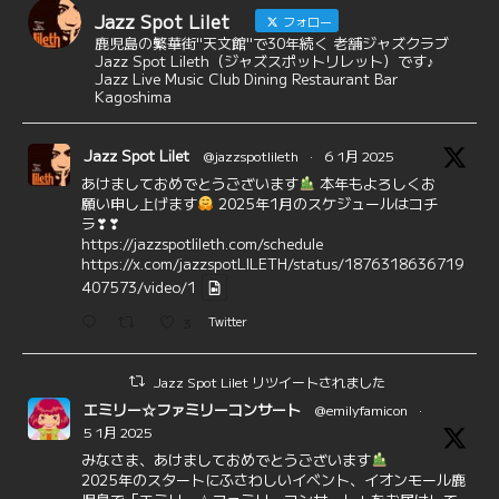
Jazz Spot Lilet
フォロー
鹿児島の繁華街"天文館"で30年続く 老舗ジャズクラブ
Jazz Spot Lileth（ジャズスポットリレット）です♪
Jazz Live Music Club Dining Restaurant Bar
Kagoshima
Jazz Spot Lilet
@jazzspotlileth
·
6 1月 2025
あけましておめでとうございます
本年もよろしくお
願い申し上げます
2025年1月のスケジュールはコチ
ラ❣❣
https://jazzspotlileth.com/schedule
https://x.com/jazzspotLILETH/status/1876318636719
407573/video/1
3
Twitter
Jazz Spot Lilet リツイートされました
エミリー☆ファミリーコンサート
@emilyfamicon
·
5 1月 2025
みなさま、あけましておめでとうございます
2025年のスタートにふさわしいイベント、イオンモール鹿