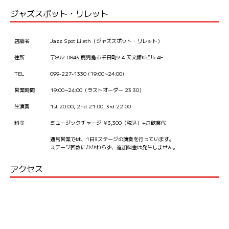
ジャズスポット・リレット
店舗名
Jazz Spot Lileth（ジャズスポット・リレット）
住所
〒892-0843 鹿児島市千日町9-4 天文館Kビル 4F
TEL
099-227-1330 (19:00~24:00)
営業時間
19:00~24:00（ラストオーダー 23:30）
生演奏
1st 20:00, 2nd 21:00, 3rd 22:00
料金
ミュージックチャージ ￥3,300（税込）+ご飲食代
通常営業では、1日3ステージの演奏を行っています。
ステージ回数にかかわらず、追加料金は発生しません。
アクセス