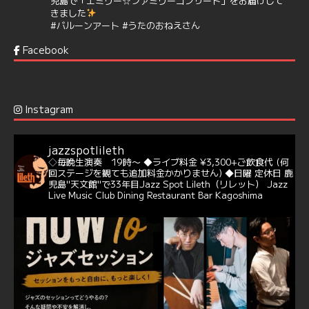
児島で「エミリー☆ファミリーコンサート」をお届けして
きました
#バルーンアート
#うたのおねえさん
https://t.co/aYIuxnz…
Facebook
6
7
Twitter
Jazz Spot Lilet
@jazzspotlileth
·
12 12月 2024
Instagram
@delightful_gang
が、ダニー・ハサウェイ（Donny
Hathaway）のクリスマス定番曲「This Christmas」をカ
バー♪♬
jazzspotlileth
当店での演奏シーンもご覧いただけます❣❣
◇毎晩生演奏 19時〜
◆ライブ料金 ¥3,300+ご飲食代
(何
#天文館ミリオネーション
#ジャミラ
#クリスマスソング
回ステージを観ても追加料金かかりません)
◆日曜 定休日
鹿
https://youtu.be/2lhypP4KWc4?si=CEbY-wEg5HDc_iEv
児島"天文館"で33年目Jazz Spot Lileth（リレット）
Jazz
Live Music Club Dining Restaurant Bar Kagoshima
6
Twitter
Jazz Spot Lilet
@jazzspotlileth
·
11 11月 2024
忘年会＆新年会 ご予約承り中❣❣
☆窓辺から天文館ミリオネーション
☆JAZZの生演奏を聴きながら♪
☆地産地消に拘ったフードメニュー
プラン内容はご予算とご要望に応じてアレンジ可能ですの