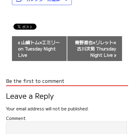
イ
«
山崎トム×エミリー
青野進也×リレット×
ベ
on Tuesday Night
古川次男 Thursday
ン
Live
Night Live
»
ト
ナ
ビ
Be the first to comment
ゲ
ー
Leave a Reply
シ
ョ
Your email address will not be published.
ン
Comment