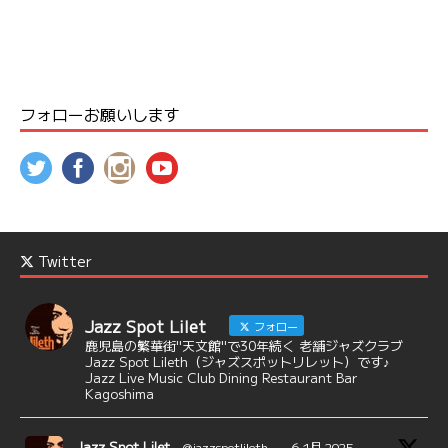
フォローお願いします
Twitter
Jazz Spot Lilet
フォロー
鹿児島の繁華街"天文館"で30年続く 老舗ジャズクラブ
Jazz Spot Lileth（ジャズスポットリレット）です♪
Jazz Live Music Club Dining Restaurant Bar
Kagoshima
Jazz Spot Lilet
@jazzspotlileth
·
6 1月 2025