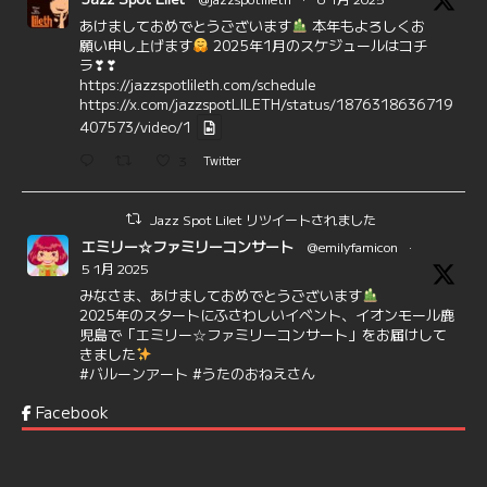
あけましておめでとうございます
本年もよろしくお
願い申し上げます
2025年1月のスケジュールはコチ
ラ❣❣
https://jazzspotlileth.com/schedule
https://x.com/jazzspotLILETH/status/1876318636719
407573/video/1
3
Twitter
Jazz Spot Lilet リツイートされました
エミリー☆ファミリーコンサート
@emilyfamicon
·
5 1月 2025
みなさま、あけましておめでとうございます
2025年のスタートにふさわしいイベント、イオンモール鹿
児島で「エミリー☆ファミリーコンサート」をお届けして
きました
#バルーンアート
#うたのおねえさん
https://t.co/aYIuxnz…
Facebook
6
7
Twitter
Jazz Spot Lilet
@jazzspotlileth
·
12 12月 2024