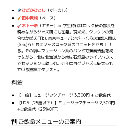
ひだかひとし
（ボーカル）
田中貴純
（ベース）
木下一浩
（ギター）≫ 学生時代はロック研の部長を
務めながらジャズ研にも在籍。現米米、クレケンの河
合わかば氏(Tb), 東京キューバンボーイズの加塩人嗣氏
(Sax)らと共にジャズロック系のユニットを立ち上げ
る。その後はフュージョン系のバンドで演奏活動を続
けながら、北は北海道から南は石垣島のライブハウス
でセッションに勤しむ。近年は再びジャズに魅せられ
ている熟練ギタリスト。
料金
【一般】ミュージックチャージ 3,300円 + ご飲食代
【U25（25歳以下）】ミュージックチャージ 2,500円
+ご飲食代（25%OFF）
ご飲食メニューのご案内