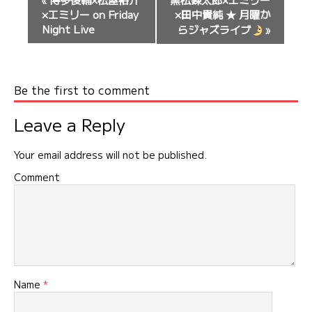
ベ
×エミリー on Friday
×田中貴純 ★ 月曜か
ン
Night Live
らジャズライブ
»
ト
ナ
ビ
Be the first to comment
ゲ
ー
Leave a Reply
シ
ョ
Your email address will not be published.
ン
Comment
Name
*