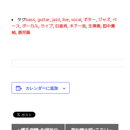
タグ
bass
,
guitar
,
jazz
,
live
,
vocal
,
ギター
,
ジャズ
,
ベ
ース
,
ボーカル
,
ライブ
,
日高斉
,
木下一浩
,
生演奏
,
田中貴
純
,
鹿児島
カレンダーに追加
イ
«
博多俊輔×松屋裕介
黒松錬太郎×エミリー