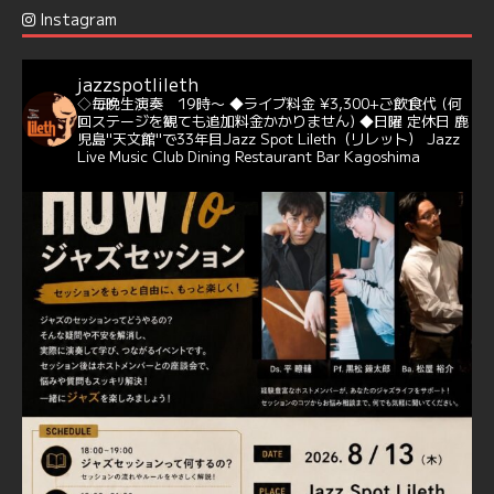
Instagram
@delightful_gang
が、ダニー・ハサウェイ（Donny
Hathaway）のクリスマス定番曲「This Christmas」をカ
バー♪♬
jazzspotlileth
当店での演奏シーンもご覧いただけます❣❣
◇毎晩生演奏 19時〜
◆ライブ料金 ¥3,300+ご飲食代
(何
#天文館ミリオネーション
#ジャミラ
#クリスマスソング
回ステージを観ても追加料金かかりません)
◆日曜 定休日
鹿
https://youtu.be/2lhypP4KWc4?si=CEbY-wEg5HDc_iEv
児島"天文館"で33年目Jazz Spot Lileth（リレット）
Jazz
Live Music Club Dining Restaurant Bar Kagoshima
6
Twitter
Jazz Spot Lilet
@jazzspotlileth
·
11 11月 2024
忘年会＆新年会 ご予約承り中❣❣
☆窓辺から天文館ミリオネーション
☆JAZZの生演奏を聴きながら♪
☆地産地消に拘ったフードメニュー
プラン内容はご予算とご要望に応じてアレンジ可能ですの
で、お気軽にお問い合せください
https://jazzspotlileth.com/recommend/8650
6
7
Twitter
Load More