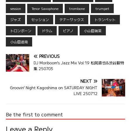
session
Tenor Saxophone
trombone
trumpet
ジャズ
セッション
テナーサックス
トランペット
トロンボーン
ドラム
ピアノ
小山田瑞菜
小山田遥南
PREVIOUS
DJ Moriboom’s Jazz Mix Vol.19 松岡直也&渋谷毅特
集 250703
NEXT
Groovin’ Night Kagoshima on SATURDAY NIGHT
LIVE 250712
Be the first to comment
Leave a Reply