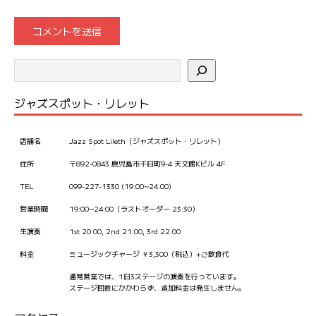
ジャズスポット・リレット
店舗名
Jazz Spot Lileth（ジャズスポット・リレット）
住所
〒892-0843 鹿児島市千日町9-4 天文館Kビル 4F
TEL
099-227-1330 (19:00~24:00)
営業時間
19:00~24:00（ラストオーダー 23:30）
生演奏
1st 20:00, 2nd 21:00, 3rd 22:00
料金
ミュージックチャージ ￥3,300（税込）+ご飲食代
通常営業では、1日3ステージの演奏を行っています。
ステージ回数にかかわらず、追加料金は発生しません。