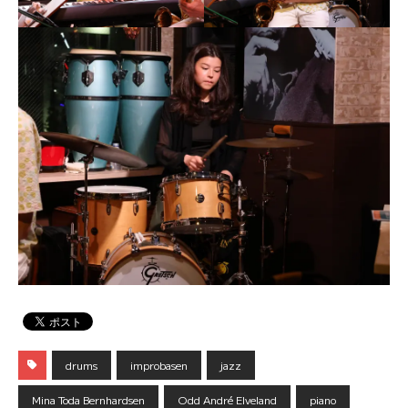
drums
improbasen
jazz
Mina Toda Bernhardsen
Odd André Elveland
piano