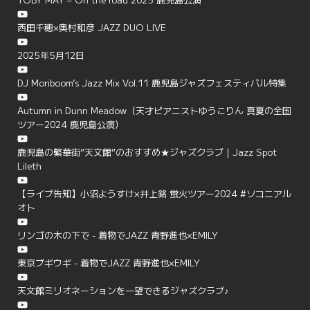
西田千穂×奥村和彦 JAZZ DUO LIVE
2025年5月12日
DJ Moriboom’s Jazz Mix Vol.11 鹿児島ジャズフェスティバル特集
Autumn in Dunn Meadow（天才ピアニストゆうこりん 真夏の全国
ツアー2024 鹿児島公演）
鹿児島の繁華街”天文館”のおすすめ★ジャズクラブ | Jazz Spot
Lileth
【ライブ告知】小沼ようすけ×井上銘 蛍火ツアー2024 #ソコニアル
オト
リンゴの木の下で - 着物でJAZZ 青野進也×EMILY
東京ブギウギ - 着物でJAZZ 青野進也×EMILY
天文館ミリオネーションを一望できるジャズクラブ♪