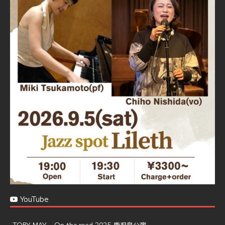
Jazz Spot Lilet
@jazzspotlileth
·
11 11月 2024
忘年会＆新年会 ご予約承り中❣❣
☆窓辺から天文館ミリオネーション
☆JAZZの生演奏を聴きながら♪
☆地産地消に拘ったフードメニュー
プラン内容はご予算とご要望に応じてアレンジ可能ですの
で、お気軽にお問い合せください
https://jazzspotlileth.com/recommend/8650
6
7
Twitter
Load More
YouTube
TOBY MAY – On the road 2025 鹿児島公演