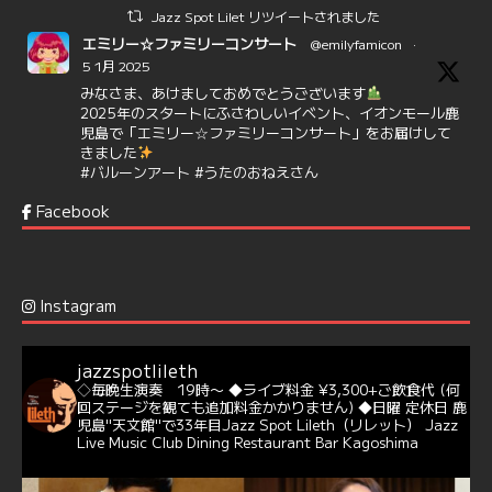
Jazz Spot Lilet リツイートされました
エミリー☆ファミリーコンサート
@emilyfamicon
·
5 1月 2025
みなさま、あけましておめでとうございます
2025年のスタートにふさわしいイベント、イオンモール鹿
児島で「エミリー☆ファミリーコンサート」をお届けして
きました
#バルーンアート
#うたのおねえさん
https://t.co/aYIuxnz…
Facebook
6
7
Twitter
Jazz Spot Lilet
@jazzspotlileth
·
12 12月 2024
Instagram
@delightful_gang
が、ダニー・ハサウェイ（Donny
Hathaway）のクリスマス定番曲「This Christmas」をカ
バー♪♬
jazzspotlileth
当店での演奏シーンもご覧いただけます❣❣
◇毎晩生演奏 19時〜
◆ライブ料金 ¥3,300+ご飲食代
(何
#天文館ミリオネーション
#ジャミラ
#クリスマスソング
回ステージを観ても追加料金かかりません)
◆日曜 定休日
鹿
https://youtu.be/2lhypP4KWc4?si=CEbY-wEg5HDc_iEv
児島"天文館"で33年目Jazz Spot Lileth（リレット）
Jazz
Live Music Club Dining Restaurant Bar Kagoshima
6
Twitter