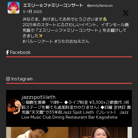
エミリー☆ファミリーコンサート
@emilyfamicon
·
5 1月 2025
みなさま、あけましておめでとうございます
2025年のスタートにふさわしいイベント、イオンモール鹿
児島で「エミリー☆ファミリーコンサート」をお届けして
きました
#バルーンアート
#うたのおねえさん
https://t.co/aYIuxnz…
Facebook
6
7
Twitter
Jazz Spot Lilet
@jazzspotlileth
·
12 12月 2024
Instagram
@delightful_gang
が、ダニー・ハサウェイ（Donny
Hathaway）のクリスマス定番曲「This Christmas」をカ
バー♪♬
jazzspotlileth
当店での演奏シーンもご覧いただけます❣❣
◇毎晩生演奏 19時〜
◆ライブ料金 ¥3,300+ご飲食代
(何
#天文館ミリオネーション
#ジャミラ
#クリスマスソング
回ステージを観ても追加料金かかりません)
◆日曜 定休日
鹿
https://youtu.be/2lhypP4KWc4?si=CEbY-wEg5HDc_iEv
児島"天文館"で33年目Jazz Spot Lileth（リレット）
Jazz
Live Music Club Dining Restaurant Bar Kagoshima
6
Twitter
Jazz Spot Lilet
@jazzspotlileth
·
11 11月 2024