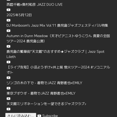
西田千穂×奥村和彦 JAZZ DUO LIVE
2025年5月12日
DJ Moriboom’s Jazz Mix Vol.11 鹿児島ジャズフェスティバル特集
Autumn in Dunn Meadow（天才ピアニストゆうこりん 真夏の全国
ツアー2024 鹿児島公演）
鹿児島の繁華街”天文館”のおすすめ★ジャズクラブ | Jazz Spot
Lileth
【ライブ告知】小沼ようすけ×井上銘 蛍火ツアー2024 #ソコニアル
オト
リンゴの木の下で - 着物でJAZZ 青野進也×EMILY
東京ブギウギ - 着物でJAZZ 青野進也×EMILY
天文館ミリオネーションを一望できるジャズクラブ♪
Subscribe
さらに読み込む...