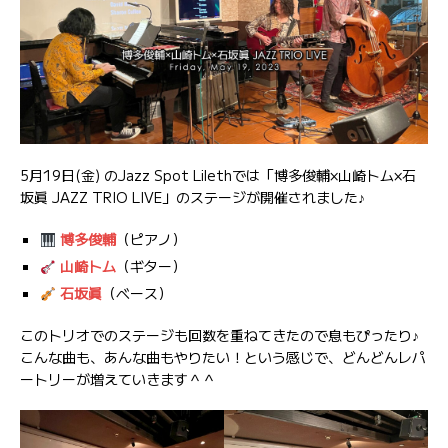
5月19日(金) のJazz Spot Lilethでは「博多俊輔×山崎トム×石
坂眞 JAZZ TRIO LIVE」のステージが開催されました♪
博多俊輔
（ピアノ）
山崎トム
（ギター）
石坂眞
（ベース）
このトリオでのステージも回数を重ねてきたので息もぴったり♪
こんな曲も、あんな曲もやりたい！という感じで、どんどんレパ
ートリーが増えていきます＾＾