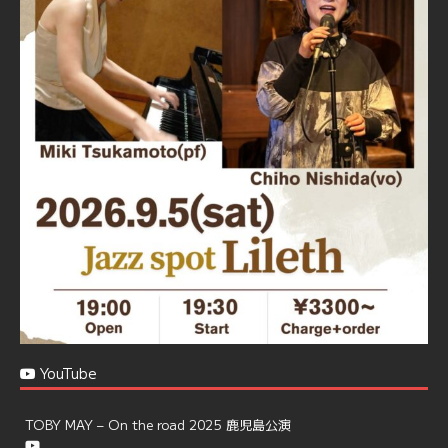
忘年会＆新年会 ご予約承り中❣❣
☆窓辺から天文館ミリオネーション
☆JAZZの生演奏を聴きながら♪
☆地産地消に拘ったフードメニュー
プラン内容はご予算とご要望に応じてアレンジ可能ですの
で、お気軽にお問い合せください
https://jazzspotlileth.com/recommend/8650
6
7
Twitter
Load More
YouTube
TOBY MAY – On the road 2025 鹿児島公演