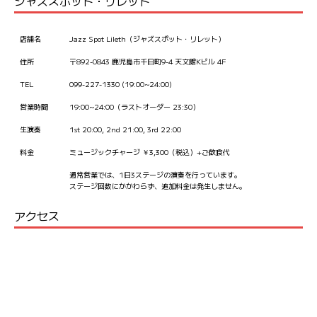
ジャズスポット・リレット
店舗名
Jazz Spot Lileth（ジャズスポット・リレット）
住所
〒892-0843 鹿児島市千日町9-4 天文館Kビル 4F
TEL
099-227-1330 (19:00~24:00)
営業時間
19:00~24:00（ラストオーダー 23:30）
生演奏
1st 20:00, 2nd 21:00, 3rd 22:00
料金
ミュージックチャージ ￥3,300（税込）+ご飲食代
通常営業では、1日3ステージの演奏を行っています。
ステージ回数にかかわらず、追加料金は発生しません。
アクセス