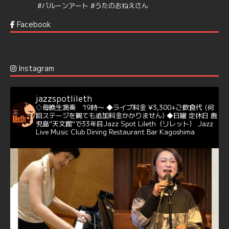
#バルーンアート
#うたのおねえさん
https://t.co/aYIuxnz…
Facebook
6
7
Twitter
Jazz Spot Lilet
@jazzspotlileth
·
12 12月 2024
Instagram
@delightful_gang
が、ダニー・ハサウェイ（Donny
Hathaway）のクリスマス定番曲「This Christmas」をカ
バー♪♬
jazzspotlileth
当店での演奏シーンもご覧いただけます❣❣
◇毎晩生演奏 19時〜
◆ライブ料金 ¥3,300+ご飲食代
(何
#天文館ミリオネーション
#ジャミラ
#クリスマスソング
回ステージを観ても追加料金かかりません)
◆日曜 定休日
鹿
https://youtu.be/2lhypP4KWc4?si=CEbY-wEg5HDc_iEv
児島"天文館"で33年目Jazz Spot Lileth（リレット）
Jazz
Live Music Club Dining Restaurant Bar Kagoshima
6
Twitter
Jazz Spot Lilet
@jazzspotlileth
·
11 11月 2024
忘年会＆新年会 ご予約承り中❣❣
☆窓辺から天文館ミリオネーション
☆JAZZの生演奏を聴きながら♪
☆地産地消に拘ったフードメニュー
プラン内容はご予算とご要望に応じてアレンジ可能ですの
で、お気軽にお問い合せください