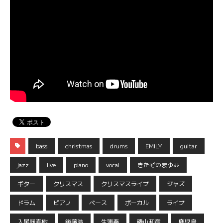
bass
christmas
drums
EMILY
guitar
jazz
live
piano
vocal
きたぞのまゆみ
ギター
クリスマス
クリスマスライブ
ジャズ
ドラム
ピアノ
ベース
ボーカル
ライブ
入尾野直樹
後藤浩
生演奏
磯山和彦
鹿児島