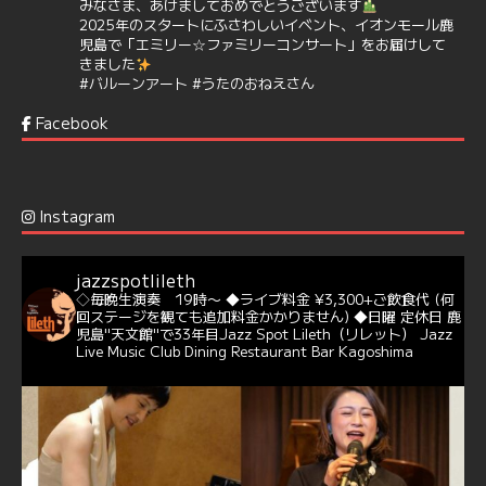
みなさま、あけましておめでとうございます
2025年のスタートにふさわしいイベント、イオンモール鹿
児島で「エミリー☆ファミリーコンサート」をお届けして
きました
#バルーンアート
#うたのおねえさん
https://t.co/aYIuxnz…
Facebook
6
7
Twitter
Jazz Spot Lilet
@jazzspotlileth
·
12 12月 2024
Instagram
@delightful_gang
が、ダニー・ハサウェイ（Donny
Hathaway）のクリスマス定番曲「This Christmas」をカ
バー♪♬
jazzspotlileth
当店での演奏シーンもご覧いただけます❣❣
◇毎晩生演奏 19時〜
◆ライブ料金 ¥3,300+ご飲食代
(何
#天文館ミリオネーション
#ジャミラ
#クリスマスソング
回ステージを観ても追加料金かかりません)
◆日曜 定休日
鹿
https://youtu.be/2lhypP4KWc4?si=CEbY-wEg5HDc_iEv
児島"天文館"で33年目Jazz Spot Lileth（リレット）
Jazz
Live Music Club Dining Restaurant Bar Kagoshima
6
Twitter
Jazz Spot Lilet
@jazzspotlileth
·
11 11月 2024
忘年会＆新年会 ご予約承り中❣❣
☆窓辺から天文館ミリオネーション
☆JAZZの生演奏を聴きながら♪