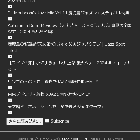
2025年5月12日
DJ Moriboom’s Jazz Mix Vol.11 鹿児島ジャズフェスティバル特集
Autumn in Dunn Meadow（天才ピアニストゆうこりん 真夏の全国
ツアー2024 鹿児島公演）
鹿児島の繁華街”天文館”のおすすめ★ジャズクラブ | Jazz Spot
Lileth
【ライブ告知】小沼ようすけ×井上銘 蛍火ツアー2024 #ソコニアル
オト
リンゴの木の下で - 着物でJAZZ 青野進也×EMILY
東京ブギウギ - 着物でJAZZ 青野進也×EMILY
天文館ミリオネーションを一望できるジャズクラブ♪
Subscribe
さらに読み込む...
Copyright © 1992-2026
Jazz Spot Lileth
All Rights Reserved.