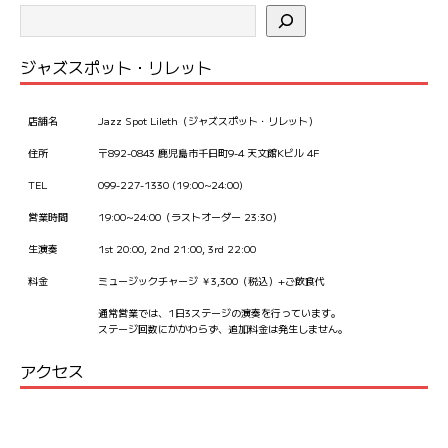
ジャズスポット・リレット
店舗名
Jazz Spot Lileth（ジャズスポット・リレット）
住所
〒892-0843 鹿児島市千日町9-4 天文館Kビル 4F
TEL
099-227-1330 (19:00~24:00)
営業時間
19:00~24:00（ラストオーダー 23:30）
生演奏
1st 20:00, 2nd 21:00, 3rd 22:00
料金
ミュージックチャージ ￥3,300（税込）+ご飲食代
通常営業では、1日3ステージの演奏を行っています。
ステージ回数にかかわらず、追加料金は発生しません。
アクセス